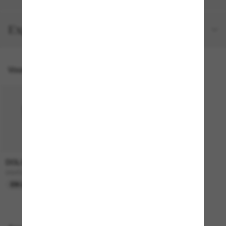
Expéditions et retours
Vous pourriez aussi aimer
DOLCE&GABBANA
1,995.00$
DG4524B
EN LIGNE SEULEMENT