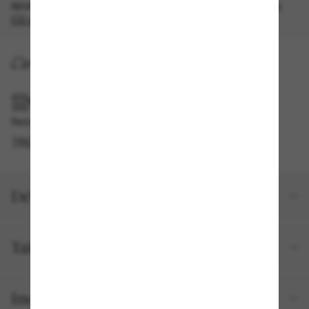
épuisement des stocks, quantités limitées disponibles.
Les
CG s'appliquent
.
LIVRAISON À DOMICILE
RAMASSAGE EN MAGASIN OU EN BOUTIQUE
Retrait gratuit disponible
TROUVER EN BOUTIQUE
Détails du produit
Taille et ajustement
Inclus avec votre commande