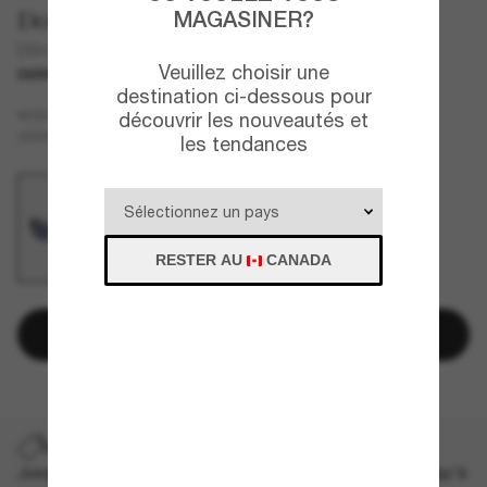
Dolce&Gabbana
MAGASINER?
DG4473
Veuillez choisir une
DERNIÈRE CHANCE
UNIQUEMENT EN LIGNE
destination ci-dessous pour
Bleu
MONTURE
découvrir les nouveautés et
Bleu
VERRES
les tendances
RESTER AU
CANADA
Ajouter au panier
DERNIÈRE CHANCE
Jusqu'à -50% sur les styles démarqués sélectionnés. Jusqu'à