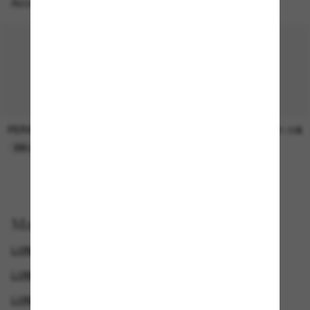
Accessoires parfaits
PERSOL
SUNGLASS HUT COLLECTION
47.00$
21.00$
EN LIGNE SEULEMENT
EN LIGNE SEULEMENT
Magasinez par
LUNETTES DOLCE & GABBANA
LUNETTES DE SOLEIL DE CRÉATEURS
LUNETTES DOLCE & GABBANA
GENDER