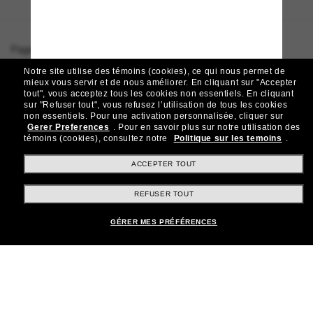
Page d'accueil
/
Dolce&Gabbana
/
DG4473
Notre site utilise des témoins (cookies), ce qui nous permet de
mieux vous servir et de nous améliorer.
En cliquant sur "Accepter
tout", vous acceptez tous les cookies non essentiels.
En cliquant
sur "Refuser tout", vous refusez l’utilisation de tous les cookies
Rejoignez la communauté
non essentiels.
Pour une activation personnalisée, cliquer sur
Gerer Preferences
.
Pour en savoir plus sur notre utilisation des
Sunglass Hut!
témoins (cookies), consultez notre
Politique sur les temoins
.
Abonnez-vous aux Sun Perks pour bénéficier d'un
accès exclusif aux dernières tendances, ventes et
ACCEPTER TOUT
offres spéciales.
REFUSER TOUT
Sabonner!
GÉRER MES PRÉFÉRENCES
Shopping en ligne