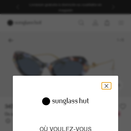
Livraison gratuite à domicile ou cueillette en
magasin
1
/
5
ESSAYEZ-LES
347.90$
497.00$
-30%
Ou un financement sur 12 mois à partir de
avec
28,99 $
OÙ VOULEZ-VOUS