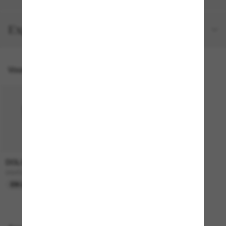
Expéditions et retours
Vous pourriez aussi aimer
DOLCE&GABBANA
1,995.00$
DG4524B
EN LIGNE SEULEMENT