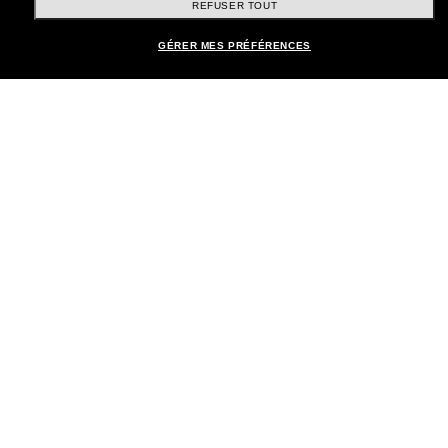
REFUSER TOUT
LUNETTES POUR HOMMES
GÉRER MES PRÉFÉRENCES
Page d'accueil
/
Dolce&Gabbana
/
DG4452
Rejoignez la communauté
Sunglass Hut!
Abonnez-vous aux Sun Perks pour bénéficier d'un
accès exclusif aux dernières tendances, ventes et
offres spéciales.
Sabonner!
Shopping en ligne