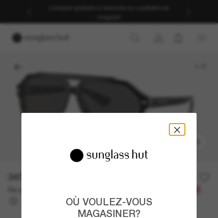
Livraison gratuite à domicile ou cueillette en
magasin
1
/
5
ESSAYEZ-LES
347.90$
497.00$
-30%
Ou un financement sur 12 mois à partir de
avec
28,99 $
OÙ VOULEZ-VOUS
MAGASINER?