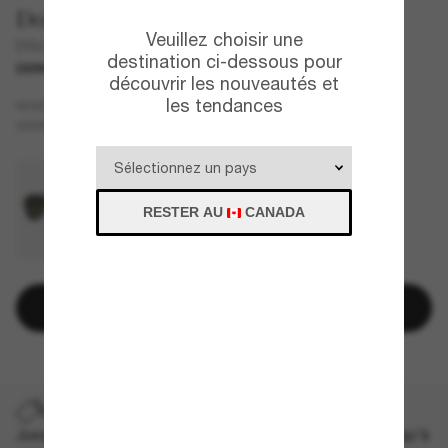
Dolce&Gabbana
Veuillez choisir une
DG4452
destination ci-dessous pour
DERNIÈRE CHANCE
UNIQUEMENT EN LIGNE
découvrir les nouveautés et
les tendances
Noir
MONTURE
Gris
VERRES
RESTER AU
CANADA
Ajouter au panier
DERNIÈRE CHANCE
Jusqu'à -50% sur les styles démarqués sélectionnés. Jusqu'à