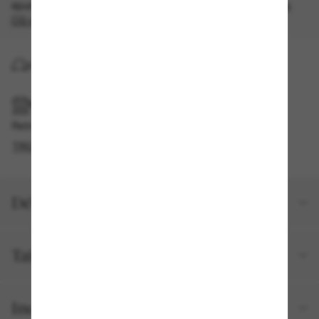
épuisement des stocks, quantités limitées disponibles.
Les
CG s'appliquent
.
LIVRAISON À DOMICILE
RAMASSAGE EN MAGASIN OU EN BOUTIQUE
Retrait gratuit disponible
TROUVER EN BOUTIQUE
Détails du produit
Taille et ajustement
Inclus avec votre commande