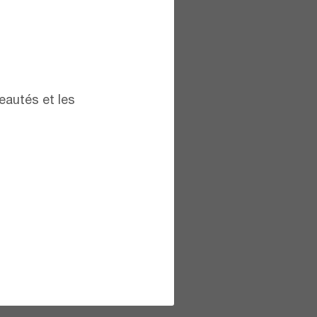
eautés et les