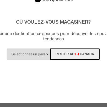
OÙ VOULEZ-VOUS MAGASINER?
isir une destination ci-dessous pour découvrir les nouv
tendances
RESTER AU
CANADA