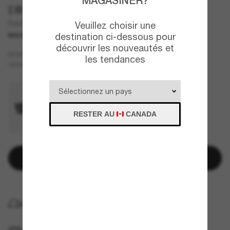
MAGASINER?
DIOR
Petit Cd S2I
Veuillez choisir une
destination ci-dessous pour
NOUVEAU
découvrir les nouveautés et
Brun
MONTURE
les tendances
Brun
VERRES
RESTER AU
CANADA
Ajouter au panier
LIVRAISON À DOMICILE