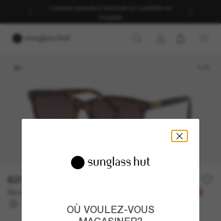
Livraison gratuite à domicile ou cueillette en
magasin
1
/
5
620.00$
Ou un financement sur 12 mois à partir de
avec
51,67 $
OÙ VOULEZ-VOUS