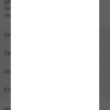
RAMASSAGE EN MAGASIN OU EN BOUTIQUE
Retrait gratuit disponible en 2 heures
TROUVER EN BOUTIQUE
Détails du produit
Taille et ajustement
Inclus avec votre commande
Expéditions et retours
Vous pourriez aussi aimer