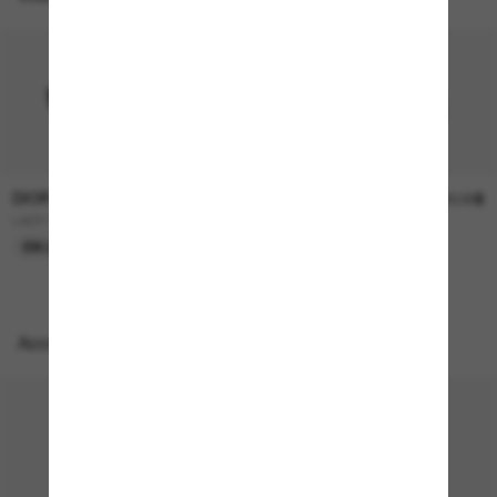
DIOR
DIOR
790.00$
750.00$
LADY 95.22 B1I Cd40147I
DIORSIGNATURE B1U
EN LIGNE SEULEMENT
EN LIGNE SEULEMENT
Accessoires parfaits