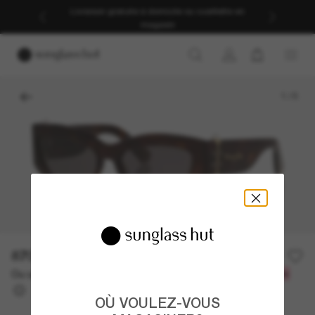
Livraison gratuite à domicile ou cueillette en
magasin
1
/
5
870.00$
Ou un financement sur 12 mois à partir de
avec
72,50 $
OÙ VOULEZ-VOUS