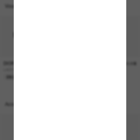
Vous pourriez aussi aimer
DIOR
DIOR
790.00$
750.00$
LADY 95.22 B1I Cd40147I
DIORSIGNATURE B1U
EN LIGNE SEULEMENT
EN LIGNE SEULEMENT
Accessoires parfaits