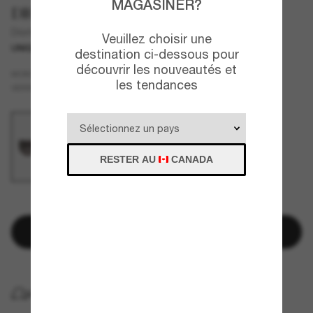
MAGASINER?
DIOR
Diortribales B1I
Veuillez choisir une
UNIQUEMENT EN LIGNE
destination ci-dessous pour
découvrir les nouveautés et
Écaille de tortue
MONTURE
les tendances
Gris
VERRES
RESTER AU
CANADA
IL N'EN RESTE QUE QUELQUES-UNS!
Ajouter au panier
LIVRAISON À DOMICILE