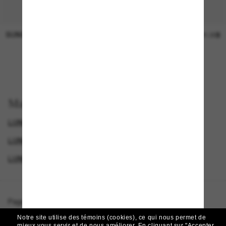
SUNGLASS HUT COLLECTION
SUNGLASS HUT COLLECTION
Prix en
21.00$
attente
EN LIGNE SEULEMENT
Magasinez par
LUNETTES DIOR
LUNETTES DE SOLEIL DE CRÉATEURS
GENDER
LUNETTES DE SOLEIL DE LUXE
Page d'accueil
/
DIOR
/
Diortribales B1I
Notre site utilise des témoins (cookies), ce qui nous permet de
mieux vous servir et de nous améliorer.
En cliquant sur "Accepter