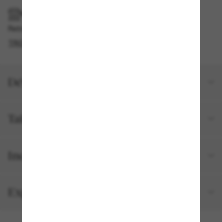
RAMASSAGE EN MAGASIN OU EN BOUTIQUE
Retrait gratuit disponible
TROUVER EN BOUTIQUE
Détails du produit
Taille et ajustement
Inclus avec votre commande
Expéditions et retours