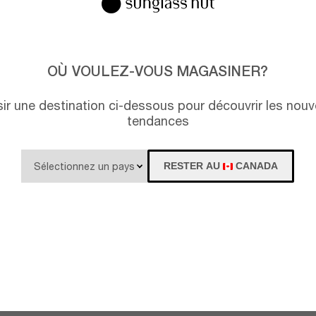
OÙ VOULEZ-VOUS MAGASINER?
isir une destination ci-dessous pour découvrir les nouv
tendances
RESTER AU
CANADA
750.00$
DIOR
RE
DIORLUCKYCHARMS B1I
EN LIGNE SEULEMENT