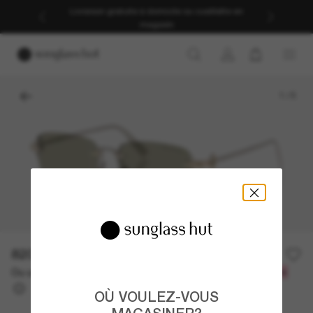
Livraison gratuite à domicile ou cueillette en
magasin
1
/
5
820.00$
Ou un financement sur 12 mois à partir de
avec
68,33 $
OÙ VOULEZ-VOUS