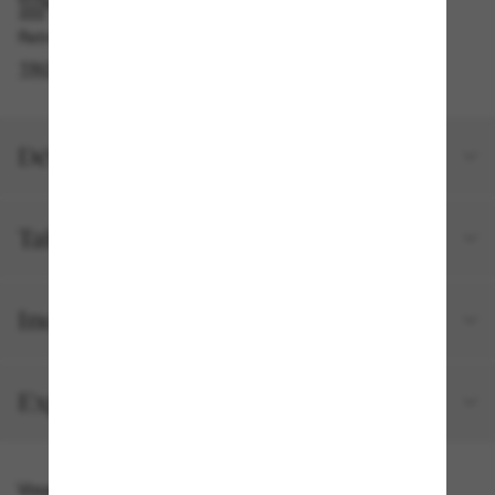
RAMASSAGE EN MAGASIN OU EN BOUTIQUE
Retrait gratuit disponible
TROUVER EN BOUTIQUE
Détails du produit
Taille et ajustement
Inclus avec votre commande
Expéditions et retours
Vous pourriez aussi aimer