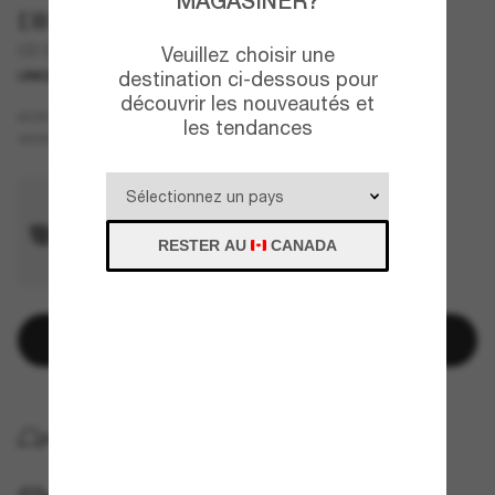
MAGASINER?
DIOR
CD Diamond S11U
Veuillez choisir une
destination ci-dessous pour
UNIQUEMENT EN LIGNE
découvrir les nouveautés et
Jaune
MONTURE
les tendances
Vert
VERRES
RESTER AU
CANADA
Ajouter au panier
LIVRAISON À DOMICILE