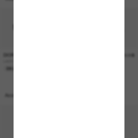
DIOR
DIOR
790.00$
750.00$
LADY 95.22 B1I Cd40147I
DIORSIGNATURE B1U
EN LIGNE SEULEMENT
EN LIGNE SEULEMENT
Accessoires parfaits