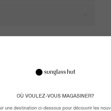
OÙ VOULEZ-VOUS MAGASINER?
isir une destination ci-dessous pour découvrir les nouv
750.00$
DIOR