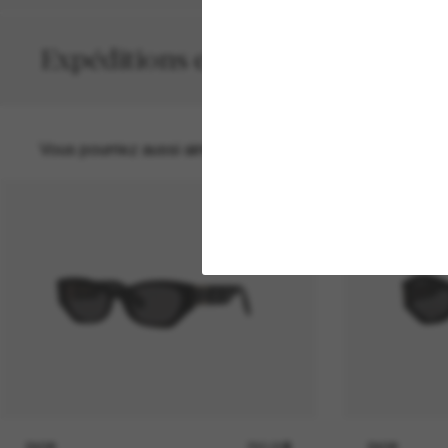
Expéditions et retours
Vous pourriez aussi aimer
DIOR
790.00$
DIOR