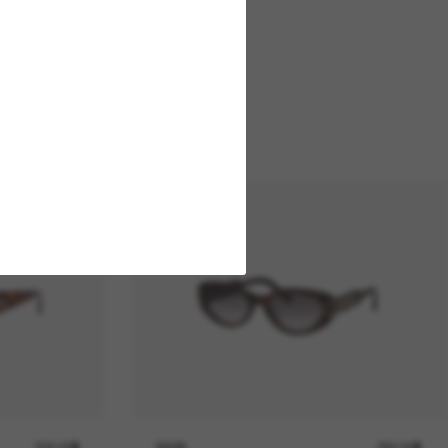
720.00$
DIOR
780.00$