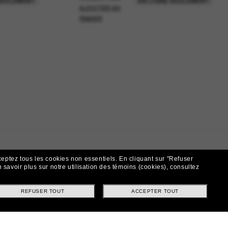
SEULEMENT
EN LIGNE SEULEMENT
AJOUTER AU
PANIER
ceptez tous les cookies non essentiels.
En cliquant sur "Refuser
 savoir plus sur notre utilisation des témoins (cookies), consultez
REFUSER TOUT
ACCEPTER TOUT
t!
ntes et offres spéciales.