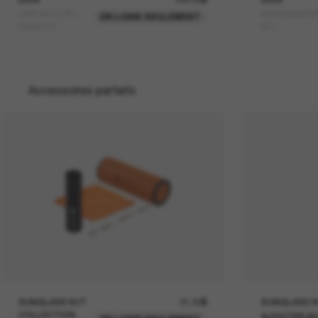
LADY 95.22 B1I
DIORSIGNATU
EN LIGNE SEULEMENT
Cd40147I
B1U
Accessoires parfaits
SUNGLASS HUT
21.00$
SUNGLASS H
COLLECTION
AJOUTER AU