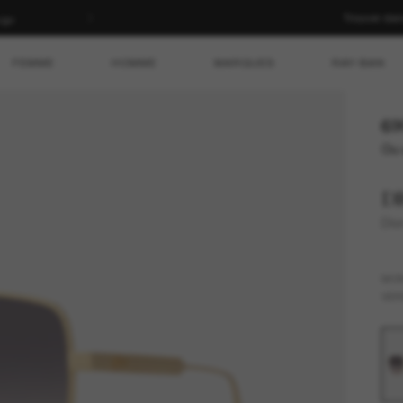
Trouver da
cgv
FEMME
HOMME
MARQUES
RAY-BAN
69
Ou 
D
Dio
MO
VER