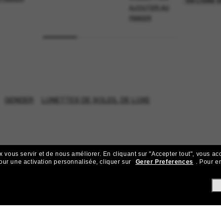
EN LIGNE 
AJOUTER AU
PANIER
GENDER
LUNETTES DE SOLEIL DE LUXE
x vous servir et de nous améliorer.
En cliquant sur "Accepter tout", vous ac
our une activation personnalisée, cliquer sur
Gerer Preferences
.
Pour en
ejoignez la communauté Sunglass Hu
ks pour bénéficier d'un accès exclusif aux dernières tendances, ve