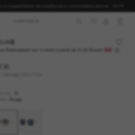
ns un magasin
Obtenir de l’aide
État de la commande
Nos services
CA-FR
LUNETTES IA
0.00$
un financement sur 12 mois à partir de
avec
57,50 $
IOR
r Cannage CD40172U
Or
NTURE
Rouge
RES