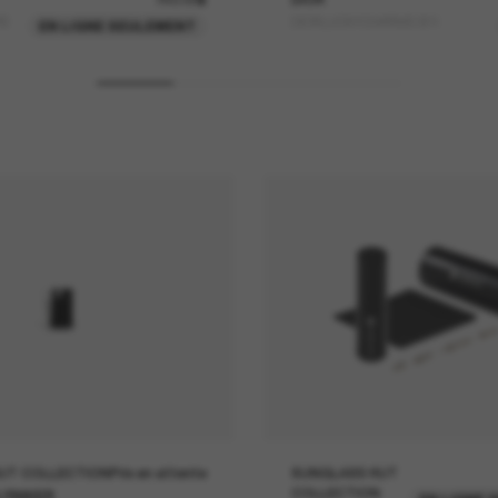
RE
DIORLUCKYCHARMS B1I
EN LIGNE SEULEMENT
UT COLLECTION
Prix en attente
SUNGLASS HUT
COLLECTION
 PANIER