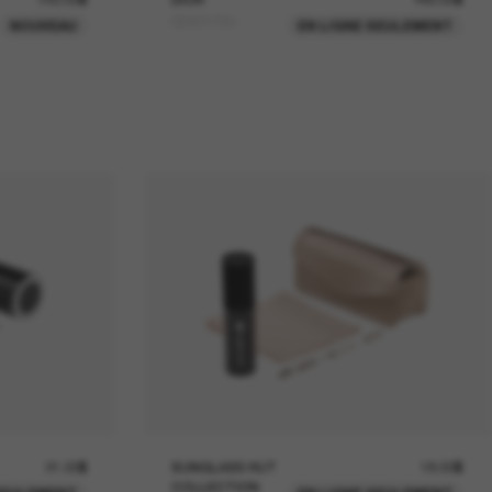
CD40170U
NOUVEAU
EN LIGNE SEULEMENT
21.00$
SUNGLASS HUT
18.00$
COLLECTION