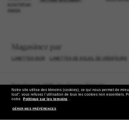
EN LIGNE SEULEMENT
AJOUTER AU
PANIER
Magasinez par
LUNETTES DIOR
LUNETTES DE SOLEIL DE CRÉATEURS
Page d'accueil
/
DIOR
/
Dior Cannage CD40172U
Notre site utilise des témoins (cookies), ce qui nous permet de mieu
tout", vous refusez l’utilisation de tous les cookies non essentiels.
P
notre
Politique sur les temoins
.
GÉRER MES PRÉFÉRENCES
R
Abonnez-vous aux Sun Per