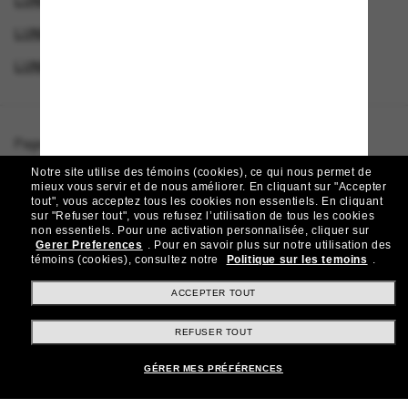
LUNETTES DE SOLEIL DE LUXE
LUNETTES POUR FEMMES
LUNETTES DIOR
LUNETTES DE SOLEIL DE CRÉATEURS
Page d'accueil
/
DIOR
/
DiorSignature B7I
Notre site utilise des témoins (cookies), ce qui nous permet de
mieux vous servir et de nous améliorer.
En cliquant sur "Accepter
tout", vous acceptez tous les cookies non essentiels.
En cliquant
sur "Refuser tout", vous refusez l’utilisation de tous les cookies
Rejoignez la communauté
non essentiels.
Pour une activation personnalisée, cliquer sur
Gerer Preferences
.
Pour en savoir plus sur notre utilisation des
Sunglass Hut!
témoins (cookies), consultez notre
Politique sur les temoins
.
Abonnez-vous aux Sun Perks pour bénéficier d'un
accès exclusif aux dernières tendances, ventes et
ACCEPTER TOUT
offres spéciales.
REFUSER TOUT
Sabonner!
GÉRER MES PRÉFÉRENCES