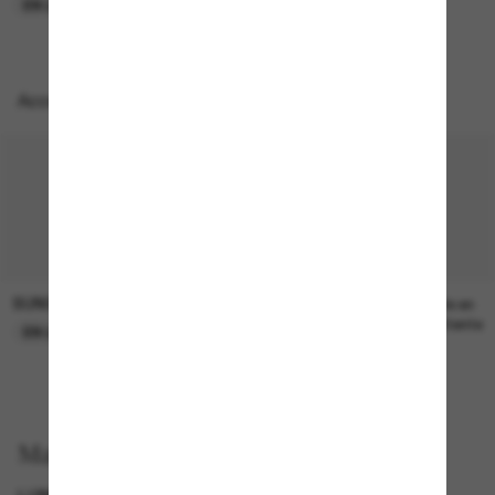
EN LIGNE SEULEMENT
EN LIGNE SEULEMENT
Accessoires parfaits
SUNGLASS HUT COLLECTION
SUNGLASS HUT COLLECTION
21.00$
Prix en
attente
EN LIGNE SEULEMENT
Magasinez par