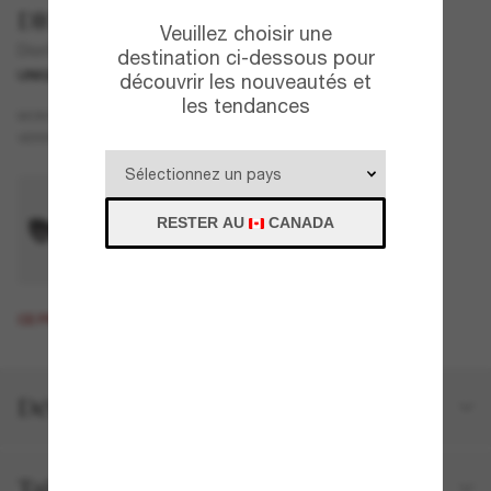
DIOR
Veuillez choisir une
DiorSignature B7I
destination ci-dessous pour
UNIQUEMENT EN LIGNE
découvrir les nouveautés et
les tendances
Écaille de tortue
MONTURE
Bleu
VERRES
RESTER AU
CANADA
CE PRODUIT EST ÉPUISÉ.
Détails du produit
Taille et ajustement