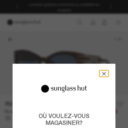
Livraison gratuite à domicile ou cueillette en
magasin
1
/
3
750.00$
Ou un financement sur 12 mois à partir de
avec
62,50 $
OÙ VOULEZ-VOUS
MAGASINER?