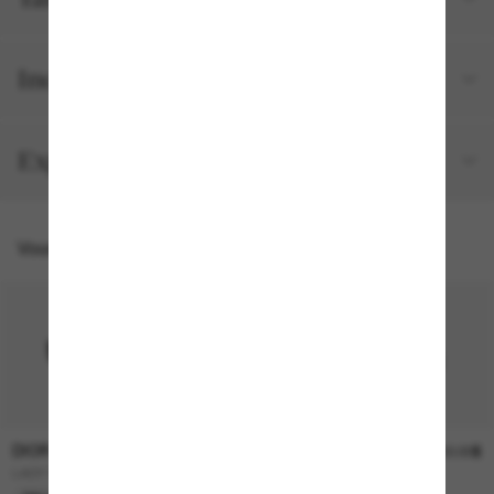
Inclus avec votre commande
Expéditions et retours
Vous pourriez aussi aimer
DIOR
DIOR
790.00$
750.00$
LADY 95.22 B1I Cd40147I
DIORSIGNATURE B1U