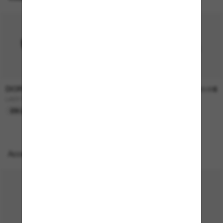
DIOR
DIOR
790.00$
750.00$
LADY 95.22 B1I Cd40147I
DIORSIGNATURE B1U
EN LIGNE SEULEMENT
EN LIGNE SEULEMENT
Accessoires parfaits