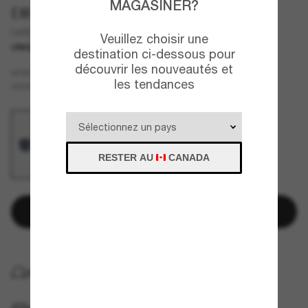
MAGASINER?
DIOR
Lady9522S1I
Veuillez choisir une
UNIQUEMENT EN LIGNE
destination ci-dessous pour
découvrir les nouveautés et
Beige
MONTURE
les tendances
Bleu
VERRES
RESTER AU
CANADA
Ajouter au panier
LIVRAISON À DOMICILE