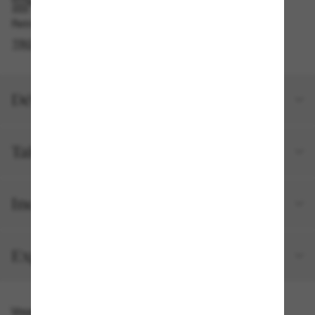
RAMASSAGE EN MAGASIN OU EN BOUTIQUE
Retrait gratuit disponible
TROUVER EN BOUTIQUE
Détails du produit
Taille et ajustement
Inclus avec votre commande
Expéditions et retours
Vous pourriez aussi aimer