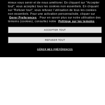
mieux vous servir et de nous améliorer.
En cliquant sur "Accepter
tout", vous acceptez tous les cookies non essentiels.
En cliquant
sur "Refuser tout", vous refusez l’utilisation de tous les cookies
Rejoignez la communauté
non essentiels.
Pour une activation personnalisée, cliquer sur
Gerer Preferences
.
Pour en savoir plus sur notre utilisation des
Sunglass Hut!
témoins (cookies), consultez notre
Politique sur les temoins
.
Abonnez-vous aux Sun Perks pour bénéficier d'un
accès exclusif aux dernières tendances, ventes et
ACCEPTER TOUT
offres spéciales.
REFUSER TOUT
Sabonner!
GÉRER MES PRÉFÉRENCES
Shopping en ligne
Brands
Informations