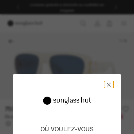
Livraison gratuite à domicile ou cueillette en
magasin
1
/
3
750.00$
Ou un financement sur 12 mois à partir de
avec
62,50 $
OÙ VOULEZ-VOUS