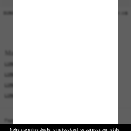
SUNGLASS HUT COLLECTION
SUNGLASS HUT COLLECTION
Prix en
21.00$
attente
EN LIGNE SEULEMENT
Magasinez par
LUNETTES DE SOLEIL DE LUXE
LUNETTES POUR FEMMES
LUNETTES DE SOLEIL DE CRÉATEURS
LUNETTES DIOR
Page d'accueil
/
DIOR
/
Lady9522S1I
Notre site utilise des témoins (cookies), ce qui nous permet de