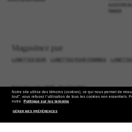
AJOUTER A
PANIER
Magasinez par
LUNETTES DIOR
LUNETTES POUR FEMMES
LUNETTES
Page d'accueil
/
DIOR
/
DiorClub M4U
Notre site utilise des témoins (cookies), ce qui nous permet de mieu
tout", vous refusez l’utilisation de tous les cookies non essentiels.
P
notre
Politique sur les temoins
.
GÉRER MES PRÉFÉRENCES
R
Abonnez-vous aux Sun Per