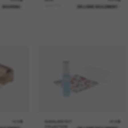
CD40170U
NOUVEAU
EN LIGNE SEULEMENT
18.00$
SUNGLASS HUT
20.00$
COLLECTION