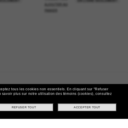
SEULEMENT
EN LIGNE SEULEMENT
AJOUTER AU
PANIER
ceptez tous les cookies non essentiels.
En cliquant sur "Refuser
 savoir plus sur notre utilisation des témoins (cookies), consultez
REFUSER TOUT
ACCEPTER TOUT
t!
ntes et offres spéciales.