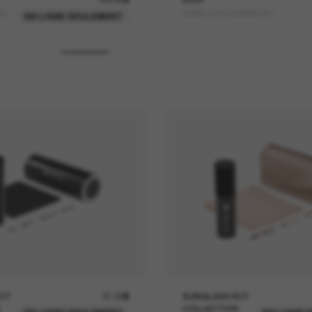
RE
DIORLUCKYCHARMS B1I
EN LIGNE SEULEMENT
UT
21.00$
SUNGLASS HUT
COLLECTION