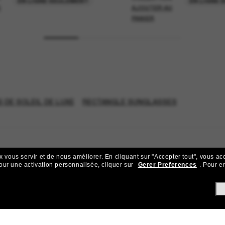
EN LIGNE SEULEMENT
EN LIGNE 
U
AJOUTER AU
PANIER
 DE SOLEIL DE LUXE
RECTANGLE SUNGLASSES
x vous servir et de nous améliorer.
En cliquant sur "Accepter tout", vous ac
our une activation personnalisée, cliquer sur
Gerer Preferences
.
Pour en
ejoignez la communauté Sunglass Hu
ks pour bénéficier d'un accès exclusif aux dernières tendances, ve