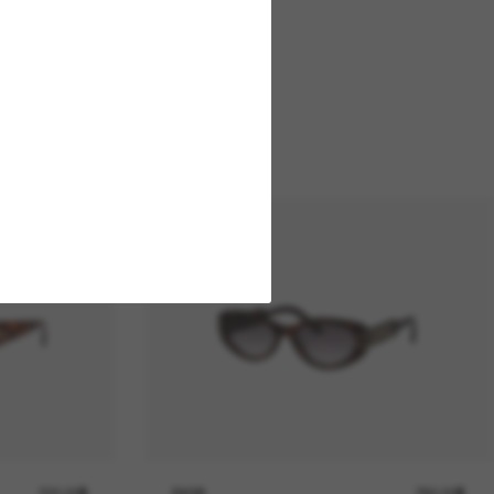
720.00$
DIOR
780.00$