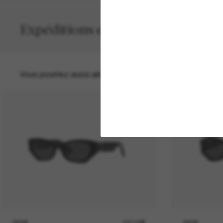
Expéditions et retours
Vous pourriez aussi aimer
DIOR
790.00$
DIOR