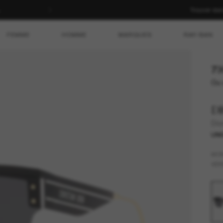
Trouver da
FEMME
HOMME
MARQUES
RAY-BAN
73
Ou 
D
Dio
UNI
MO
VER