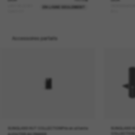
LADY 95.22 B1I
DIORSIGNATU
EN LIGNE SEULEMENT
Cd40147I
B1U
Accessoires parfaits
SUNGLASS HUT COLLECTION
Prix en attente
SUNGLASS H
COLLECTION
AJOUTER AU PANIER