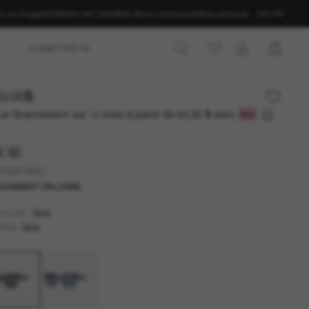
ns un magasin
Obtenir de l’aide
État de la commande
Nos services
CA-FR
LUNETTES IA
0.00$
un financement sur 12 mois à partir de
avec
60,83 $
IOR
rClub M4U
QUEMENT EN LIGNE
Gris
NTURE
Gris
RES