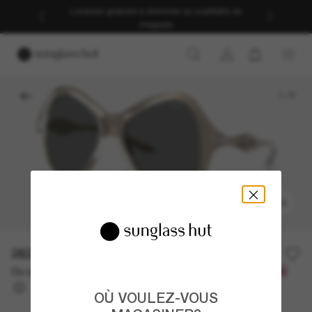
Livraison gratuite à domicile ou cueillette en
magasin
1
/
5
ESSAYEZ-LES
262.00$
Ou un financement sur 12 mois à partir de
avec
21,83 $
OÙ VOULEZ-VOUS