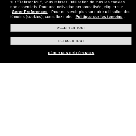
sur "Refuser tout", vous refusez l’utilisation de tous les cookies
Rejoignez la communauté
non essentiels.
Pour une activation personnalisée, cliquer sur
Gerer Preferences
.
Pour en savoir plus sur notre utilisation des
Sunglass Hut!
témoins (cookies), consultez notre
Politique sur les temoins
.
Abonnez-vous aux Sun Perks pour bénéficier d'un
accès exclusif aux dernières tendances, ventes et
ACCEPTER TOUT
offres spéciales.
REFUSER TOUT
Sabonner!
GÉRER MES PRÉFÉRENCES
Shopping en ligne
Brands
Informations