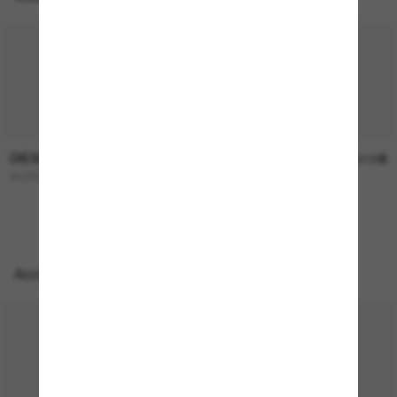
DIESEL
DIESEL
262.00$
262.00$
DL3001
DL3011U
NOUVEAU
Accessoires parfaits