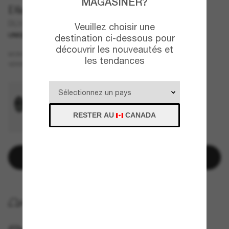
MAGASINER?
Diesel
DL3010U
Veuillez choisir une
UNIQUEMENT EN LIGNE
NOUVEAU
destination ci-dessous pour
découvrir les nouveautés et
Transparent
MONTURE
les tendances
Gris
VERRES
RESTER AU
CANADA
Ajouter au panier
LIVRAISON À DOMICILE