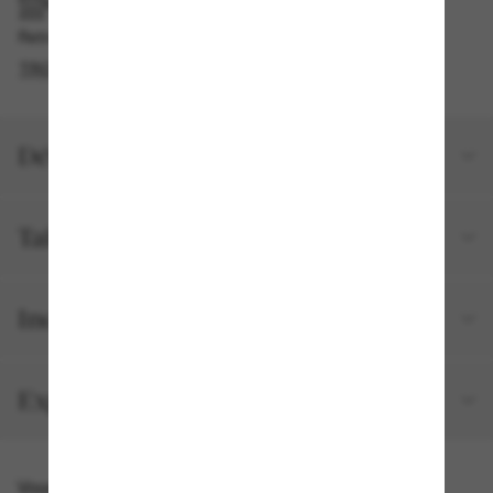
RAMASSAGE EN MAGASIN OU EN BOUTIQUE
Retrait gratuit disponible
TROUVER EN BOUTIQUE
Détails du produit
Taille et ajustement
Inclus avec votre commande
Expéditions et retours
Vous pourriez aussi aimer