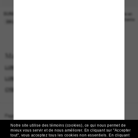
SUNGLASS HUT COLLECTION
SUNGLASS HUT COLLECTION
21.00$
Prix en
attente
EN LIGNE SEULEMENT
Magasinez par
LUNETTES DIESEL
SPECIALDEALS
LUNETTES DE SOLEIL DE CRÉATEURS
CYBERWEEKOFFER
Page d'accueil
/
Diesel
/
DL3010U
Notre site utilise des témoins (cookies), ce qui nous permet de
mieux vous servir et de nous améliorer.
En cliquant sur "Accepter
tout", vous acceptez tous les cookies non essentiels.
En cliquant