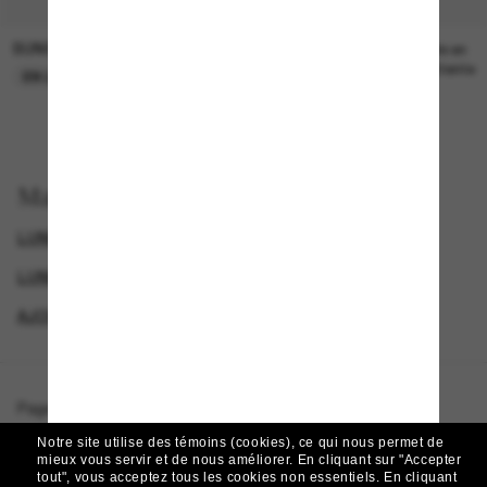
SUNGLASS HUT COLLECTION
SUNGLASS HUT COLLECTION
21.00$
Prix en
attente
EN LIGNE SEULEMENT
Magasinez par
LUNETTES DIESEL
SPECIALDEALS
LUNETTES DE SOLEIL DE CRÉATEURS
AJOUTEZ UNE PAIRE ET ÉCONOMISEZ
Page d'accueil
/
Diesel
/
DL2017U
Notre site utilise des témoins (cookies), ce qui nous permet de
mieux vous servir et de nous améliorer.
En cliquant sur "Accepter
tout", vous acceptez tous les cookies non essentiels.
En cliquant