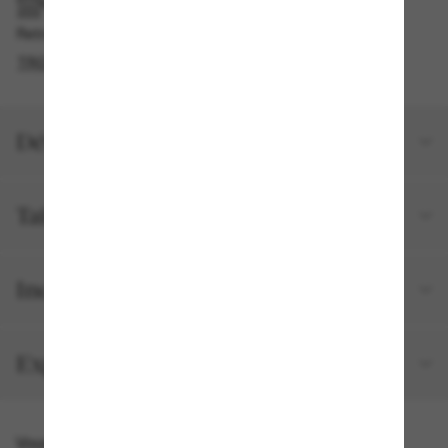
RAMASSAGE EN MAGASIN OU EN BOUTIQUE
Retrait gratuit disponible en 2 heures
TROUVER EN BOUTIQUE
Détails du produit
Taille et ajustement
Inclus avec votre commande
Expéditions et retours
Vous pourriez aussi aimer