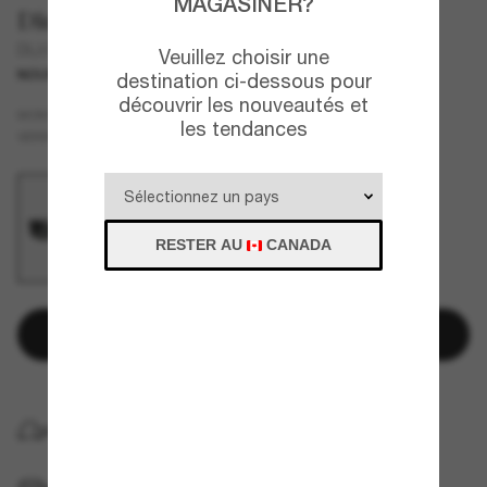
MAGASINER?
Diesel
DL2017U
Veuillez choisir une
NOUVEAU
destination ci-dessous pour
découvrir les nouveautés et
Noir
MONTURE
les tendances
Gris
VERRES
RESTER AU
CANADA
Ajouter au panier
LIVRAISON À DOMICILE