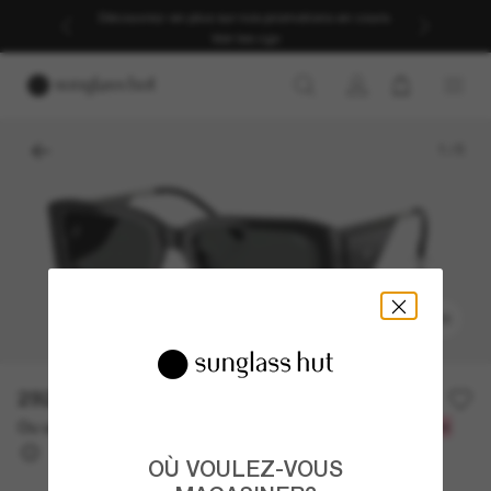
Découvrez-en plus sur nos promotions en cours.
Voir les cgv
1
/
5
ESSAYEZ-LES
292.00$
Ou un financement sur 12 mois à partir de
avec
24,33 $
OÙ VOULEZ-VOUS