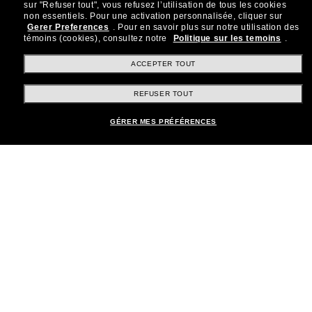
sur "Refuser tout", vous refusez l’utilisation de tous les cookies
Rejoignez la communauté
non essentiels.
Pour une activation personnalisée, cliquer sur
Gerer Preferences
.
Pour en savoir plus sur notre utilisation des
Sunglass Hut!
témoins (cookies), consultez notre
Politique sur les temoins
.
Abonnez-vous aux Sun Perks pour bénéficier d'un
accès exclusif aux dernières tendances, ventes et
ACCEPTER TOUT
offres spéciales.
REFUSER TOUT
Sabonner!
GÉRER MES PRÉFÉRENCES
Shopping en ligne
Brands
Informations