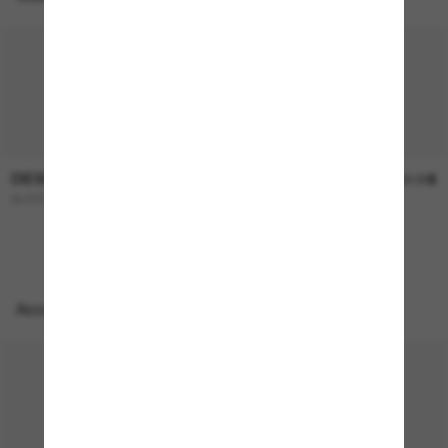
DIESEL
DIESEL
262.00$
262.00$
DL3001
DL3011U
NOUVEAU
Accessoires parfaits