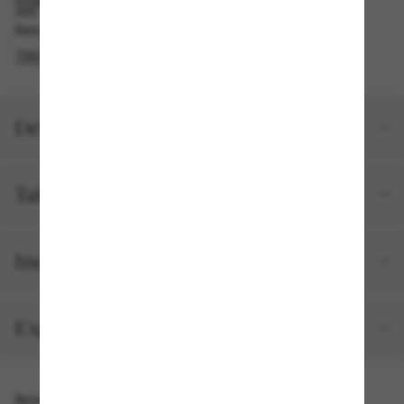
RAMASSAGE EN MAGASIN OU EN BOUTIQUE
Retrait gratuit disponible en 2 heures
TROUVER EN BOUTIQUE
Détails du produit
Taille et ajustement
Inclus avec votre commande
Expéditions et retours
Accessoires parfaits