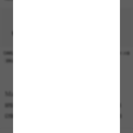
OAKLEY
SUNGLASS HUT COLLECTION
15.00$
21.00$
EN LIGNE SEULEMENT
EN LIGNE SEULEMENT
Magasinez par
SPECIALDEALS
LUNETTES DE SOLEIL DE CRÉATEURS
CYBERWEEKOFFER
LUNETTES DE SOLEIL SPORTIVES