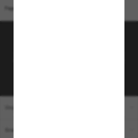
Page d'accueil
/
Costa
/
Broadbill II
Rejoignez la communauté
Sunglass Hut!
Abonnez-vous aux Sun Perks pour bénéficier d'un
accès exclusif aux dernières tendances, ventes et
offres spéciales.
Sabonner!
Shopping en ligne
Brands