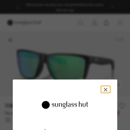
Découvrez-en plus sur nos promotions en cours.
Voir les cgv
1
/
7
ESSAYEZ-LES
336.00$
Ou un financement sur 12 mois à partir de
avec
28,00 $