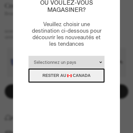
OÙ VOULEZ-VOUS
Costa
MAGASINER?
Broadbill II
Veuillez choisir une
destination ci-dessous pour
Noir
MONTURE
découvrir les nouveautés et
Vert
Polarisant
VERRES
les tendances
RESTER AU
CANADA
Ajouter au panier
LIVRAISON À DOMICILE