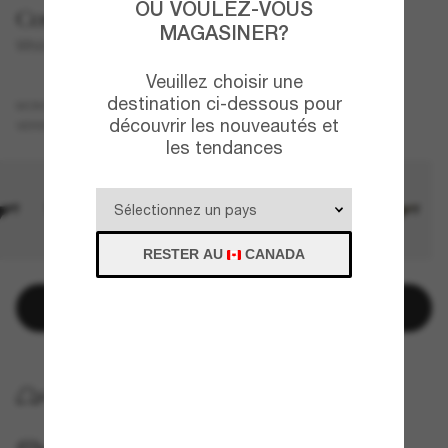
OÙ VOULEZ-VOUS
Costa
MAGASINER?
Whitetip PRO
Veuillez choisir une
destination ci-dessous pour
Gris
MONTURE
découvrir les nouveautés et
Bleu
Polarisant
VERRES
les tendances
RESTER AU
CANADA
Ajouter au panier
LIVRAISON À DOMICILE