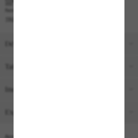
RAMASSAGE EN MAGASIN OU EN BOUTIQUE
Retrait gratuit disponible en 2 heures
TROUVER EN BOUTIQUE
Détails du produit
Taille et ajustement
Inclus avec votre commande
Expéditions et retours
Accessoires parfaits