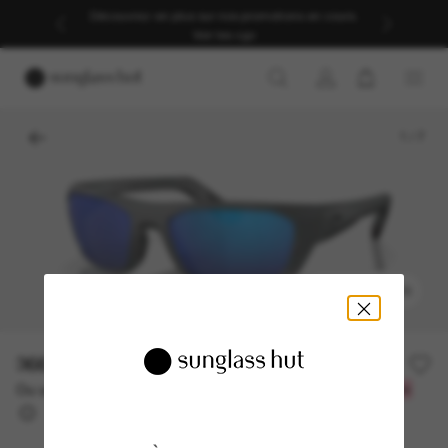
Découvrez-en plus sur nos promotions en cours.
Voir les cgv
1
/
7
ESSAYEZ-LES
366.00$
Ou un financement sur 12 mois à partir de
avec
30,50 $