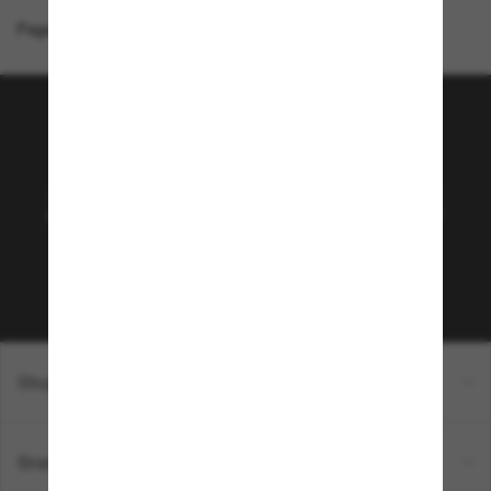
Page d'accueil
/
Costa
/
Whitetip PRO
Rejoignez la communauté
Sunglass Hut!
Abonnez-vous aux Sun Perks pour bénéficier d'un
accès exclusif aux dernières tendances, ventes et
offres spéciales.
Sabonner!
Shopping en ligne
Brands