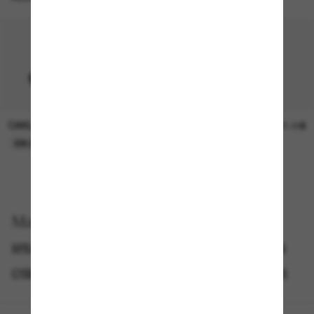
OAKLEY
SUNGLASS HUT COLLECTION
15.00$
21.00$
EN LIGNE SEULEMENT
EN LIGNE SEULEMENT
Magasinez par
SPECIALDEALS
LUNETTES DE SOLEIL DE CRÉATEURS
CYBERWEEKOFFER
LUNETTES DE SOLEIL SPORTIVES