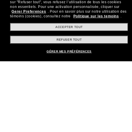
Brands
sur "Refuser tout", vous refusez l’utilisation de tous les cookies
non essentiels.
Pour une activation personnalisée, cliquer sur
Gerer Preferences
.
Pour en savoir plus sur notre utilisation des
témoins (cookies), consultez notre
Politique sur les temoins
.
Informations
ACCEPTER TOUT
REFUSER TOUT
Service Client
GÉRER MES PRÉFÉRENCES
Moyens de paiement
Emplacement:
Canada (FR)
TOUS DROITS RÉSERVÉS © 2026 SUNGLASS HUT.
Les photos et images sur le site sont publiées à des fins d`illustration.
|
|
Politique de Confidentialité
Modalités
AdChoices