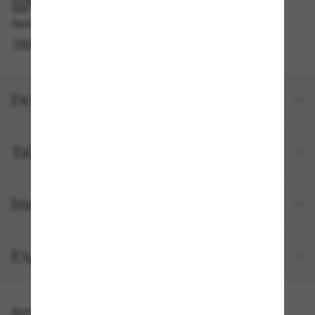
RAMASSAGE EN MAGASIN OU EN BOUTIQUE
Retrait gratuit disponible en 2 heures
TROUVER EN BOUTIQUE
Détails du produit
Taille et ajustement
Inclus avec votre commande
Expéditions et retours
Accessoires parfaits