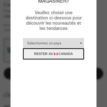
MAGASINER?
Costa
Pargo
Veuillez choisir une
COLLABORATION
destination ci-dessous pour
découvrir les nouveautés et
Noir
MONTURE
les tendances
Vert
Polarisant
VERRES
RESTER AU
CANADA
Ajouter au panier
LIVRAISON À DOMICILE