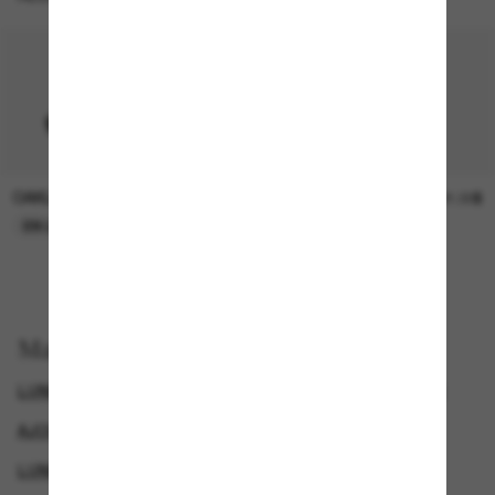
OAKLEY
SUNGLASS HUT COLLECTION
15.00$
21.00$
EN LIGNE SEULEMENT
EN LIGNE SEULEMENT
Magasinez par
LUNETTES DE SOLEIL COSTA
SQUARE SUNGLASSES
AJOUTEZ UNE PAIRE ET ÉCONOMISEZ
LUNETTES DE SOLEIL POLARISANTES