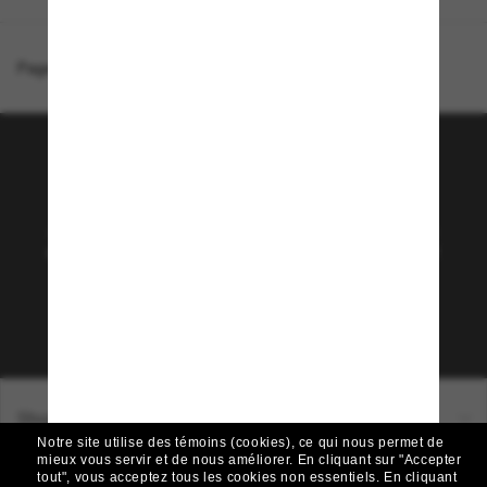
Page d'accueil
/
Costa
/
Pargo
Rejoignez la communauté
Sunglass Hut!
Abonnez-vous aux Sun Perks pour bénéficier d'un
accès exclusif aux dernières tendances, ventes et
offres spéciales.
Sabonner!
Shopping en ligne
Notre site utilise des témoins (cookies), ce qui nous permet de
mieux vous servir et de nous améliorer.
En cliquant sur "Accepter
tout", vous acceptez tous les cookies non essentiels.
En cliquant