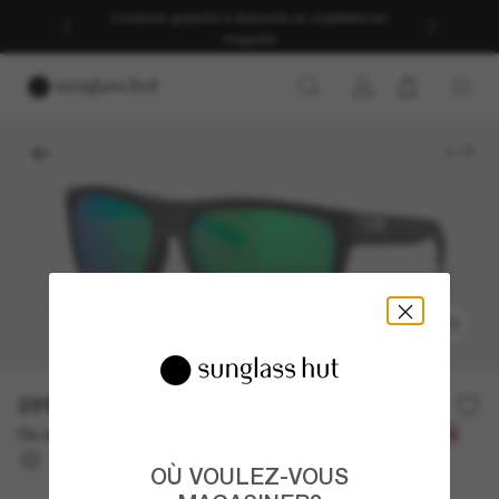
Livraison gratuite à domicile ou cueillette en
magasin
1
/
7
ESSAYEZ-LES
291.00$
Ou un financement sur 12 mois à partir de
avec
24,25 $
OÙ VOULEZ-VOUS