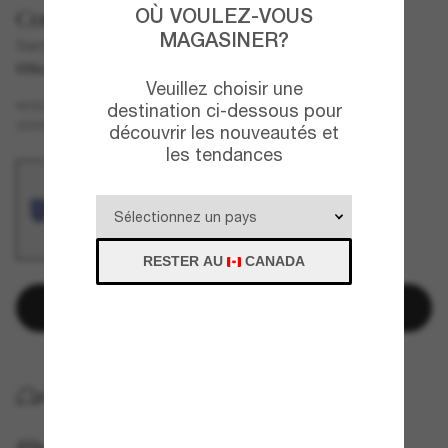
OÙ VOULEZ-VOUS
Costa
MAGASINER?
Santiago
COLLABORATION
Veuillez choisir une
Bleu
MONTURE
destination ci-dessous pour
Bleu
Polarisant
VERRES
découvrir les nouveautés et
les tendances
RESTER AU
CANADA
Ajouter au panier
LIVRAISON À DOMICILE