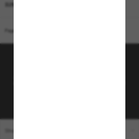
SUNGLASSES BRANDS
Page d'accueil
/
Costa
/
Santiago
Rejoignez la communauté
Sunglass Hut!
Abonnez-vous aux Sun Perks pour bénéficier d'un
accès exclusif aux dernières tendances, ventes et
offres spéciales.
Sabonner!
Shopping en ligne