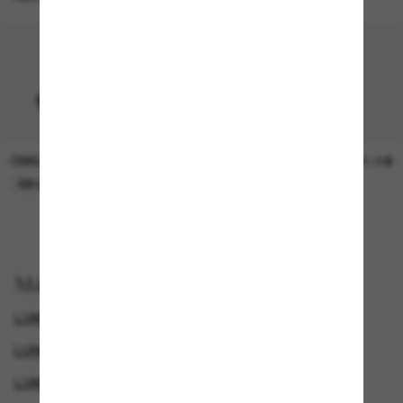
OAKLEY
SUNGLASS HUT COLLECTION
15.00$
21.00$
EN LIGNE SEULEMENT
EN LIGNE SEULEMENT
Magasinez par
LUNETTES DE SOLEIL SPORTIVES
LUNETTES DE SOLEIL COSTA
LUNETTES DE SOLEIL POLARISANTES