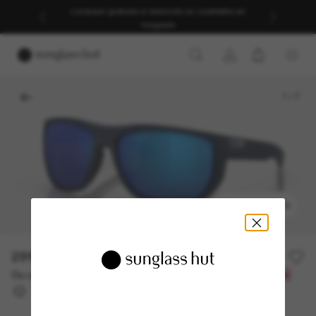
Livraison gratuite à domicile ou cueillette en
magasin
1
/
7
ESSAYEZ-LES
291.00$
Ou un financement sur 12 mois à partir de
avec
24,25 $