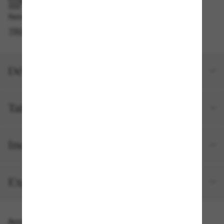
RAMASSAGE EN MAGASIN OU EN BOUTIQUE
Retrait gratuit disponible en 2 heures
TROUVER EN BOUTIQUE
Détails du produit
Taille et ajustement
Inclus avec votre commande
Expéditions et retours
Accessoires parfaits