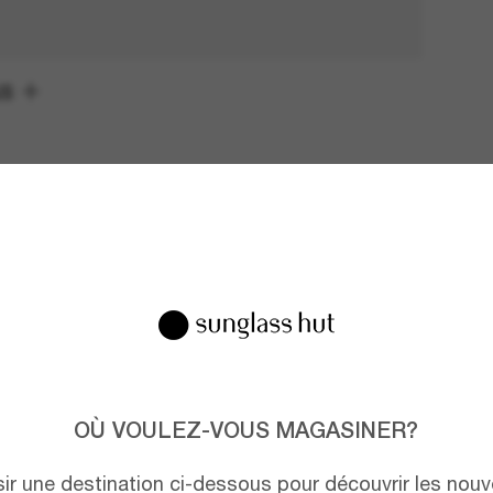
US
OÙ VOULEZ-VOUS MAGASINER?
isir une destination ci-dessous pour découvrir les nouv