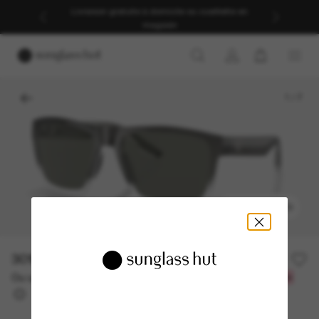
Livraison gratuite à domicile ou cueillette en
magasin
1
/
7
ESSAYEZ-LES
301.00$
Ou un financement sur 12 mois à partir de
avec
25,08 $