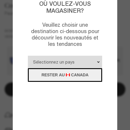
OÙ VOULEZ-VOUS
Costa
MAGASINER?
Paunch XL
Veuillez choisir une
destination ci-dessous pour
Gris
MONTURE
Gris
Polarisant
VERRES
découvrir les nouveautés et
les tendances
RESTER AU
CANADA
Ajouter au panier
LIVRAISON À DOMICILE