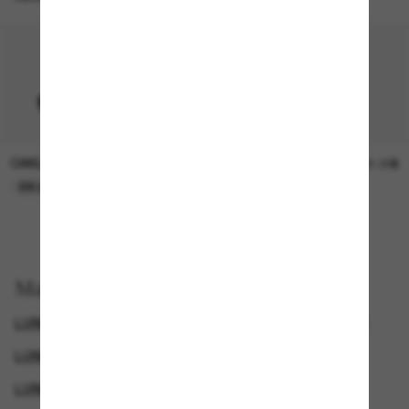
OAKLEY
SUNGLASS HUT COLLECTION
15.00$
21.00$
EN LIGNE SEULEMENT
EN LIGNE SEULEMENT
Magasinez par
LUNETTES DE SOLEIL COSTA
SQUARE SUNGLASSES
LUNETTES DE SOLEIL SPORTIVES
LUNETTES DE SOLEIL POLARISANTES