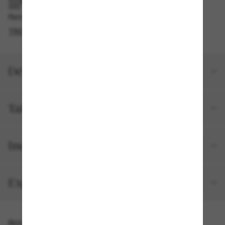
RAMASSAGE EN MAGASIN OU EN BOUTIQUE
Retrait gratuit disponible en 2 heures
TROUVER EN BOUTIQUE
Détails du produit
Taille et ajustement
Inclus avec votre commande
Expéditions et retours
Accessoires parfaits