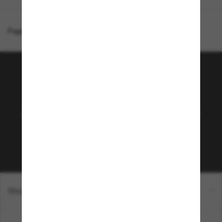
Page d'accueil
/
Costa
/
Paunch XL
Rejoignez la communauté
Sunglass Hut!
Abonnez-vous aux Sun Perks pour bénéficier d'un
accès exclusif aux dernières tendances, ventes et
offres spéciales.
Sabonner!
Shopping en ligne