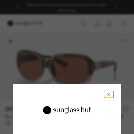
Découvrez-en plus sur nos promotions en cours.
Voir les cgv
1
/
7
ESSAYEZ-LES
260.00$
Ou un financement sur 12 mois à partir de
avec
21,67 $