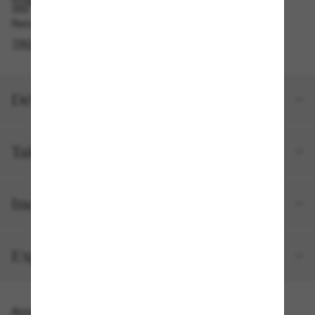
RAMASSAGE EN MAGASIN OU EN BOUTIQUE
Retrait gratuit disponible en 2 heures
TROUVER EN BOUTIQUE
Détails du produit
Taille et ajustement
Inclus avec votre commande
Expéditions et retours
Accessoires parfaits