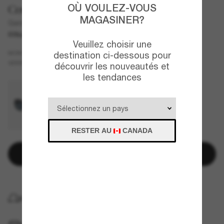
OÙ VOULEZ-VOUS
Costa
MAGASINER?
Gannet
COLLABORATION
Veuillez choisir une
Écaille de tortue
MONTURE
destination ci-dessous pour
Cuivre
Polarisant
VERRES
découvrir les nouveautés et
les tendances
RESTER AU
CANADA
Ajouter au panier
LIVRAISON À DOMICILE