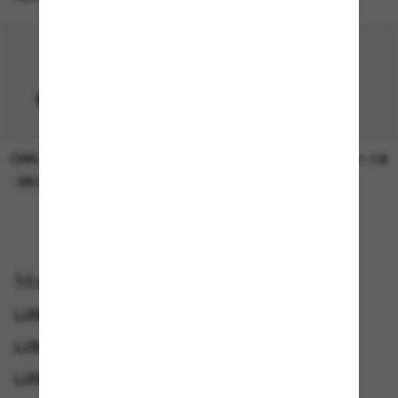
OAKLEY
SUNGLASS HUT COLLECTION
15.00$
21.00$
EN LIGNE SEULEMENT
EN LIGNE SEULEMENT
Magasinez par
LUNETTES DE SOLEIL COSTA
LUNETTES DE SOLEIL SPORTIVES
LUNETTES DE SOLEIL POLARISANTES POUR FEMME