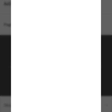
AJOUTEZ UNE PAIRE ET ÉCONOMISEZ
Page d'accueil
/
Costa
/
Gannet
Rejoignez la communauté
Sunglass Hut!
Abonnez-vous aux Sun Perks pour bénéficier d'un
accès exclusif aux dernières tendances, ventes et
offres spéciales.
Sabonner!
Shopping en ligne