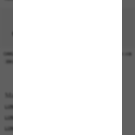
OAKLEY
SUNGLASS HUT COLLECTION
15.00$
21.00$
EN LIGNE SEULEMENT
EN LIGNE SEULEMENT
Magasinez par
LUNETTES DE SOLEIL COSTA
LUNETTES DE SOLEIL SPORTIVES
LUNETTES DE SOLEIL POLARISANTES