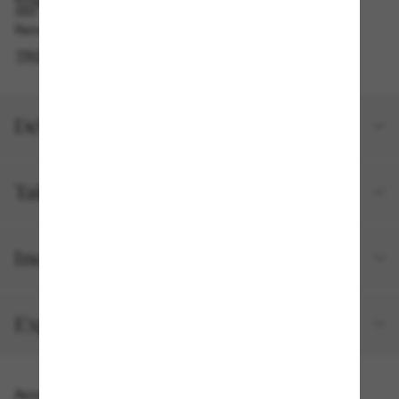
RAMASSAGE EN MAGASIN OU EN BOUTIQUE
Retrait gratuit disponible
TROUVER EN BOUTIQUE
Détails du produit
Taille et ajustement
Inclus avec votre commande
Expéditions et retours
Accessoires parfaits