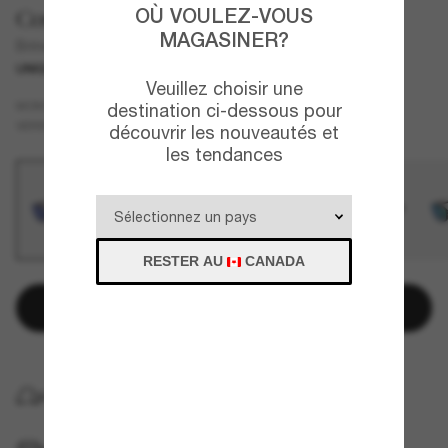
OÙ VOULEZ-VOUS
Costa
MAGASINER?
Brine
UNIQUEMENT EN LIGNE
Veuillez choisir une
Écaille de tortue
MONTURE
destination ci-dessous pour
Bleu
Polarisant
VERRES
découvrir les nouveautés et
les tendances
RESTER AU
CANADA
Ajouter au panier
LIVRAISON À DOMICILE