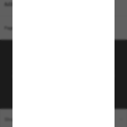
AJOUTEZ UNE PAIRE ET ÉCONOMISEZ
Page d'accueil
/
Costa
/
Brine
Rejoignez la communauté
Sunglass Hut!
Abonnez-vous aux Sun Perks pour bénéficier d'un
accès exclusif aux dernières tendances, ventes et
offres spéciales.
Sabonner!
Shopping en ligne