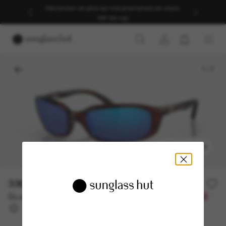
Découvrez-en plus sur nos promotions en cours.
Voir les cgv
1
/
7
ESSAYEZ-LES
336.00$
Ou un financement sur 12 mois à partir de
avec
28,00 $