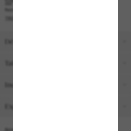
RAMASSAGE EN MAGASIN OU EN BOUTIQUE
Retrait gratuit disponible
TROUVER EN BOUTIQUE
Détails du produit
Taille et ajustement
Inclus avec votre commande
Expéditions et retours
Accessoires parfaits