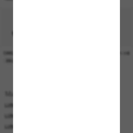
OAKLEY
SUNGLASS HUT COLLECTION
15.00$
21.00$
EN LIGNE SEULEMENT
EN LIGNE SEULEMENT
Magasinez par
LUNETTES DE SOLEIL COSTA
LUNETTES DE SOLEIL DE CRÉATEURS
LUNETTES DE SOLEIL POLARISANTES