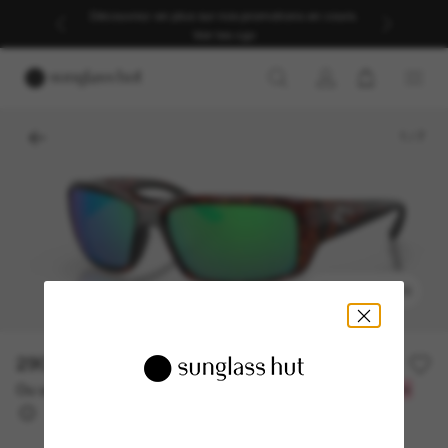
Découvrez-en plus sur nos promotions en cours.
Voir les cgv
1
/
7
ESSAYEZ-LES
290.00$
Ou un financement sur 12 mois à partir de
avec
24,17 $