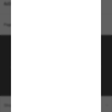
AJOUTEZ UNE PAIRE ET ÉCONOMISEZ
Page d'accueil
/
Costa
/
Fantail
Rejoignez la communauté
Sunglass Hut!
Abonnez-vous aux Sun Perks pour bénéficier d'un
accès exclusif aux dernières tendances, ventes et
offres spéciales.
Sabonner!
Shopping en ligne