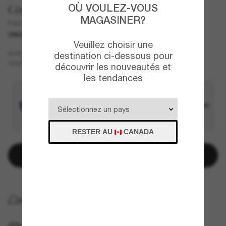
OÙ VOULEZ-VOUS
Costa
MAGASINER?
Fantail
UNIQUEMENT EN LIGNE
COLLABORATION
Veuillez choisir une
Écaille de tortue
MONTURE
destination ci-dessous pour
Vert
Polarisant
VERRES
découvrir les nouveautés et
les tendances
RESTER AU
CANADA
Ajouter au panier
LIVRAISON À DOMICILE