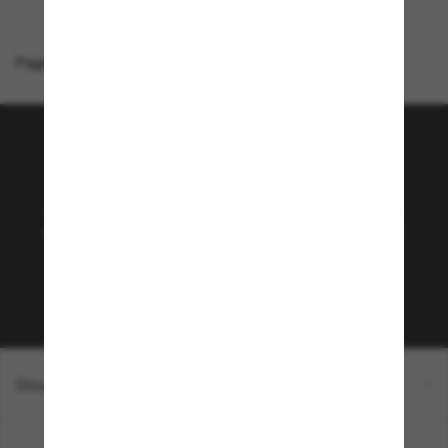
Page d'accueil
/
Costa
/
Turret
Rejoignez la communauté
Sunglass Hut!
Abonnez-vous aux Sun Perks pour bénéficier d'un
accès exclusif aux dernières tendances, ventes et
offres spéciales.
Sabonner!
Shopping en ligne