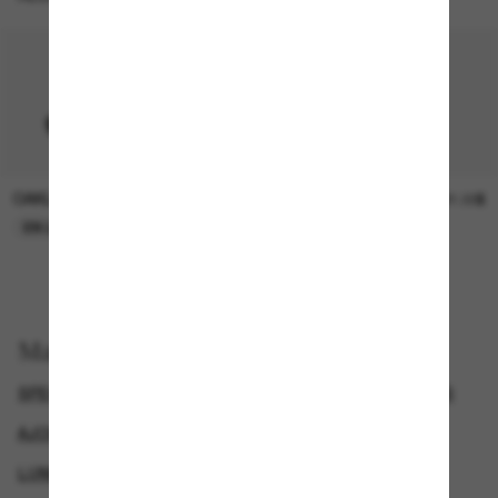
OAKLEY
SUNGLASS HUT COLLECTION
15.00$
21.00$
EN LIGNE SEULEMENT
EN LIGNE SEULEMENT
Magasinez par
SPECIALDEALS
LUNETTES DE SOLEIL DE CRÉATEURS
AJOUTEZ UNE PAIRE ET ÉCONOMISEZ
LUNETTES DE SOLEIL SPORTIVES