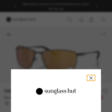
Découvrez-en plus sur nos promotions en cours.
Voir les cgv
1
/
7
ESSAYEZ-LES
349.00$
Ou un financement sur 12 mois à partir de
avec
29,08 $