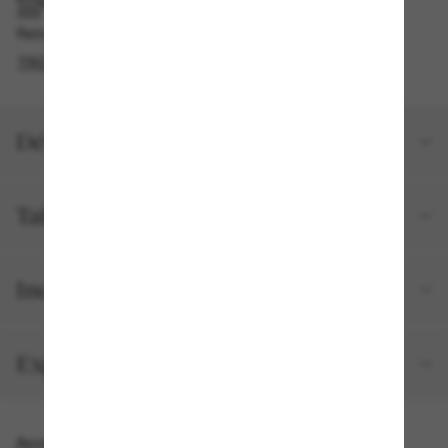
RAMASSAGE EN MAGASIN OU EN BOUTIQUE
Retrait gratuit disponible en 2 heures
TROUVER EN BOUTIQUE
Détails du produit
Taille et ajustement
Inclus avec votre commande
Expéditions et retours
Accessoires parfaits