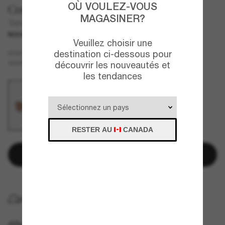
OÙ VOULEZ-VOUS
Costa
MAGASINER?
Turret
NOUVEAU
Veuillez choisir une
destination ci-dessous pour
Noir
MONTURE
Or
Polarisant
VERRES
découvrir les nouveautés et
les tendances
RESTER AU
CANADA
Ajouter au panier
LIVRAISON À DOMICILE