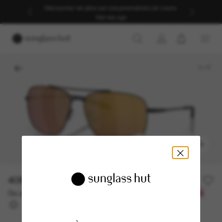
Découvrez-en plus sur nos promotions en cours.
Voir les cgv
1
/
7
ESSAYEZ-LES
409.00$
Ou un financement sur 12 mois à partir de
avec
34,08 $