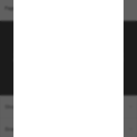
Page d'accueil
/
Costa
/
Canaveral
Rejoignez la communauté
Sunglass Hut!
Abonnez-vous aux Sun Perks pour bénéficier d'un
accès exclusif aux dernières tendances, ventes et
offres spéciales.
Sabonner!
Shopping en ligne
Brands