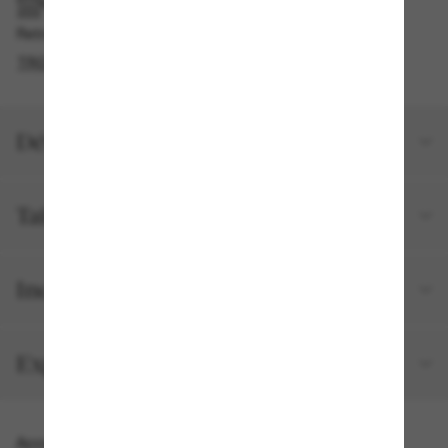
RAMASSAGE EN MAGASIN OU EN BOUTIQUE
Retrait gratuit disponible en 2 heures
TROUVER EN BOUTIQUE
Détails du produit
Taille et ajustement
Inclus avec votre commande
Expéditions et retours
Accessoires parfaits