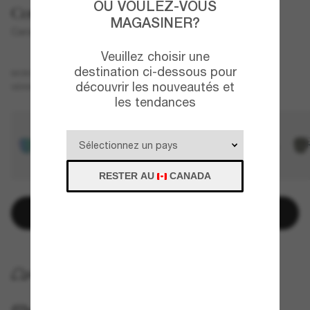
OÙ VOULEZ-VOUS
Costa
MAGASINER?
Canaveral
Veuillez choisir une
destination ci-dessous pour
Noir
MONTURE
découvrir les nouveautés et
Or
Polarisant
VERRES
les tendances
RESTER AU
CANADA
Ajouter au panier
LIVRAISON À DOMICILE