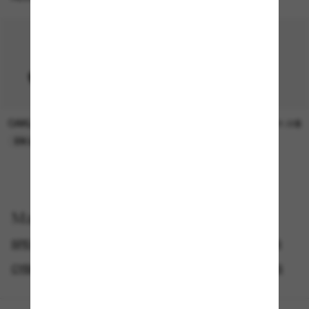
OAKLEY
SUNGLASS HUT COLLECTION
15.00$
21.00$
EN LIGNE SEULEMENT
EN LIGNE SEULEMENT
Magasinez par
SPECIALDEALS
LUNETTES DE SOLEIL DE CRÉATEURS
CYBERWEEKOFFER
LUNETTES DE SOLEIL SPORTIVES