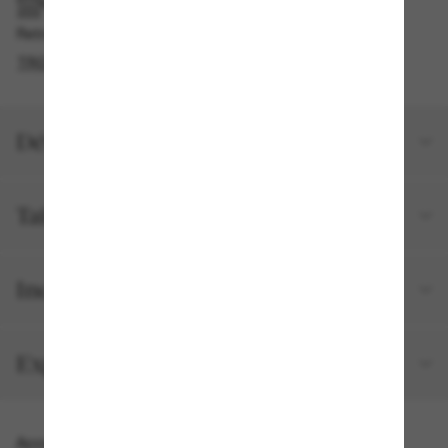
RAMASSAGE EN MAGASIN OU EN BOUTIQUE
Retrait gratuit disponible en 2 heures
TROUVER EN BOUTIQUE
Détails du produit
Taille et ajustement
Inclus avec votre commande
Expéditions et retours
Accessoires parfaits