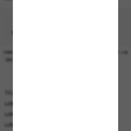
OAKLEY
SUNGLASS HUT COLLECTION
15.00$
21.00$
EN LIGNE SEULEMENT
EN LIGNE SEULEMENT
Magasinez par
LUNETTES DE SOLEIL COSTA
LUNETTES DE SOLEIL DE CRÉATEURS
LUNETTES DE SOLEIL SPORTIVES