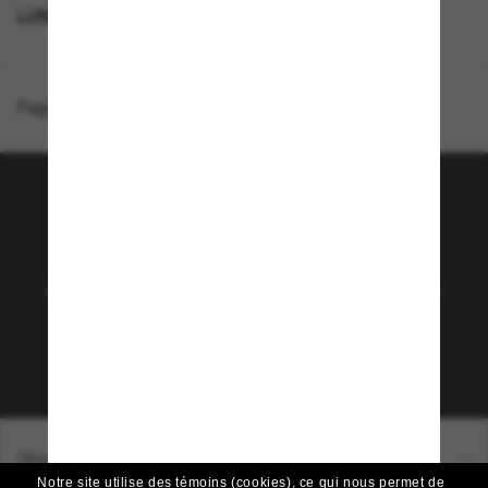
LUNETTES DE SOLEIL POLARISANTES
Page d'accueil
/
Costa
/
Catherine
Rejoignez la communauté
Sunglass Hut!
Abonnez-vous aux Sun Perks pour bénéficier d'un
accès exclusif aux dernières tendances, ventes et
offres spéciales.
Sabonner!
Shopping en ligne
Notre site utilise des témoins (cookies), ce qui nous permet de