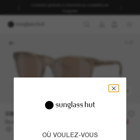
Livraison gratuite à domicile ou cueillette en
magasin
1
/
7
ESSAYEZ-LES
336.00$
Ou un financement sur 12 mois à partir de
avec
28,00 $
OÙ VOULEZ-VOUS