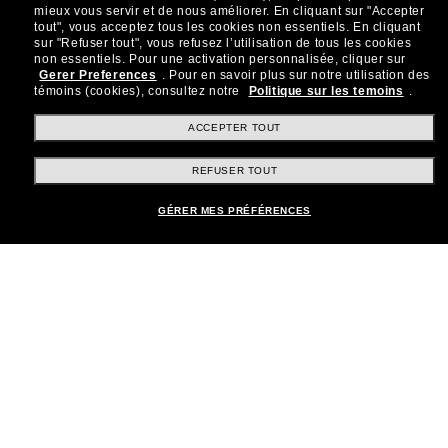
mieux vous servir et de nous améliorer.
En cliquant sur "Accepter
tout", vous acceptez tous les cookies non essentiels.
En cliquant
Brands
sur "Refuser tout", vous refusez l’utilisation de tous les cookies
non essentiels.
Pour une activation personnalisée, cliquer sur
Gerer Preferences
.
Pour en savoir plus sur notre utilisation des
témoins (cookies), consultez notre
Politique sur les temoins
.
Informations
ACCEPTER TOUT
REFUSER TOUT
Service Client
GÉRER MES PRÉFÉRENCES
Moyens de paiement
Emplacement:
Canada (FR)
TOUS DROITS RÉSERVÉS © 2026 SUNGLASS HUT.
Les photos et images sur le site sont publiées à des fins d`illustration.