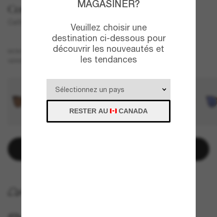
MAGASINER?
Costa
Catherine
Veuillez choisir une
destination ci-dessous pour
découvrir les nouveautés et
Brun
MONTURE
les tendances
Cuivre
Polarisant
VERRES
RESTER AU
CANADA
Ajouter au panier
LIVRAISON À DOMICILE