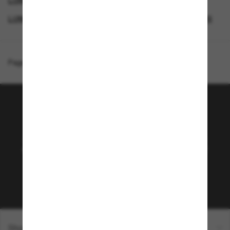
LUNETTES DE SOLEIL DE CRÉATEURS
GENDER
LUNETTES DE SOLEIL DE LUXE
SUNGLASSES BRANDS
Page d'accueil
/
Coach
/
CH566
Rejoignez la communauté
Sunglass Hut!
Abonnez-vous aux Sun Perks pour bénéficier d'un
accès exclusif aux dernières tendances, ventes et
offres spéciales.
Sabonner!
Shopping en ligne