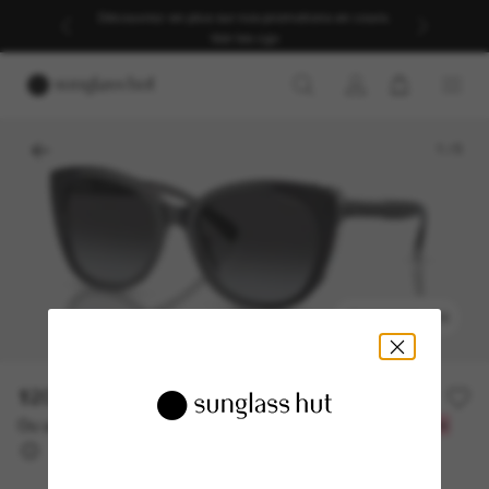
Découvrez-en plus sur nos promotions en cours.
Voir les cgv
1
/
5
ESSAYEZ-LES
120.50$
241.00$
-50%
Ou un financement sur 12 mois à partir de
avec
10,04 $