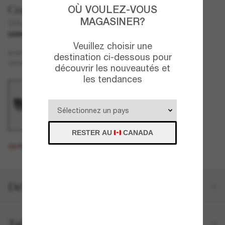
Coach
OÙ VOULEZ-VOUS
MAGASINER?
CH566
DERNIÈRE CHANCE
UNIQUEMENT EN LIGNE
Veuillez choisir une
Noir
MONTURE
destination ci-dessous pour
Gris
VERRES
découvrir les nouveautés et
les tendances
RESTER AU
CANADA
CE PRODUIT EST ÉPUISÉ.
Détails du produit
Taille et ajustement