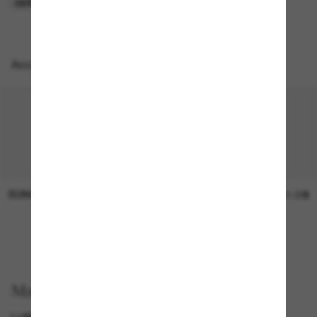
DERNIÈRE CHANCE
Accessoires parfaits
SUNGLASS HUT COLLECTION
SUNGLASS HUT COLLECTION
Prix en
21.00$
attente
EN LIGNE SEULEMENT
Magasinez par