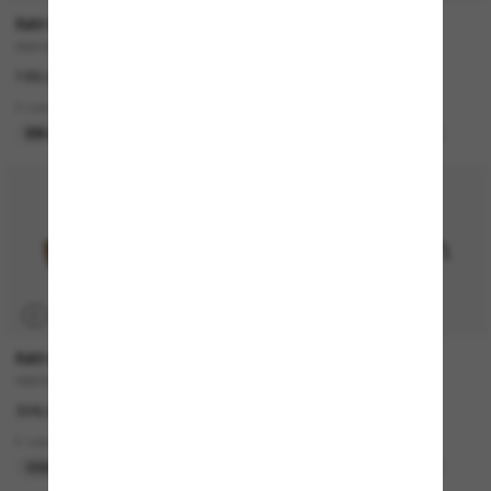
RAY-BAN
GUCCI
RB4420
GG1660S
199.00$
510.00$
3 colors
2 colors
EN LIGNE SEULEMENT
MEILLEURE SÉLECTION
P
RAY-BAN
RAY-BAN
RB3928 By A$AP Rocky
RB4441D Bio-Based
328.00$
199.00$
2 colors
4 colors
COLLABORATION
MEILLEURE SÉLECTION