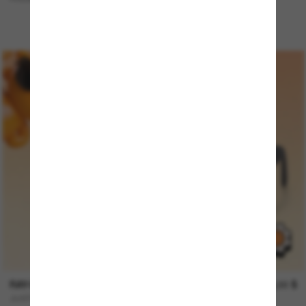
RAY-BAN
123,00 $
JUSTIN Kids