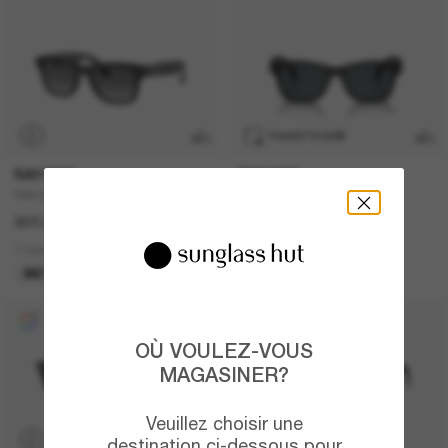
P
TRANSITIONS
®
RAY-BAN
RAY-BAN
RAY-BAN Meta Wayfarer
RAY-BAN Meta Wayfarer
307.00$
609.00$
7 colors
6 colors
META GEN 1
META GEN 2
OÙ VOULEZ-VOUS
MAGASINER?
Veuillez choisir une
P
destination ci-dessous pour