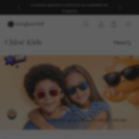
Livraison gratuite à domicile ou cueillette en
magasin
Chloé Kids
Filters
DE SUNGLASS HUT
PETITS, MAIS DÉJÀ PLEINS 
D’IDÉES
Des lunettes de soleil pour les enfants qui savent ce qu'ils
aiment avant vous.
*&nbsp;Image générée par IA | OAKLEY • RAY-BAN