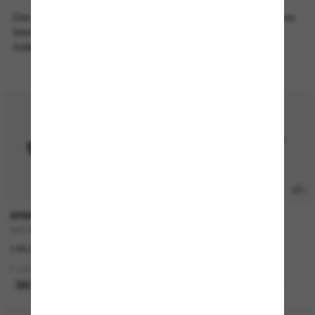
Des paires faites pour les journées ensoleillées, les opinions
bien arrêtées et les choix de tenue décidés de façon
indépendante.
TRANSITIONS
®
ARMANI EXCHANGE
OAKLEY
AX2058S
OAKLEY Meta HSTN
144.00$
629.00$
2 colors
8 colors
EN LIGNE SEULEMENT
MEILLEURE SÉLECTION