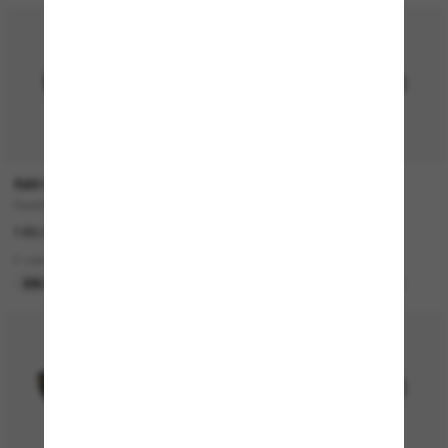
RAY-BAN
MIU MIU
Daddy-O
MU 04ZS
183.00$
635.00$
2 colors
5 colors
EN LIGNE SEULEMENT
MEILLEURE SÉLECTION