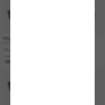
-50%
POLO RALPH LAUREN
RAY-BAN
PH4167
ZAYA Bio-Based
203.00$
199.00$
101.50$
4 colors
1 colors
EN LIGNE SEULEMENT
DERNIÈRE CHANCE