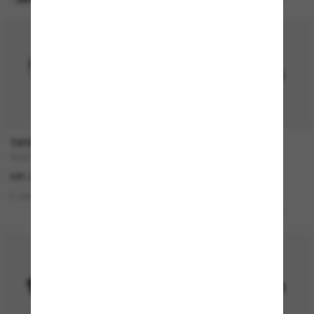
P
TIFFANY & CO.
RAY-BAN
TF3077
ZURI Bio-Based
581.00$
246.00$
2 colors
3 colors
MEILLEURE SÉLECTION