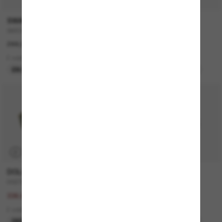
SWAROVSKI
MIU MIU
SK6042
MU A06S
244.00$
635.00$
2 colors
4 colors
EN LIGNE SEULEMENT
MEILLEURE SÉLECTION
-50%
P
DOLCE&GABBANA
CELINE
DG2303
CL40235U
672.00$
750.00$
336.00$
3 colors
2 colors
MEILLEURE SÉLECTION
DERNIÈRE CHANCE