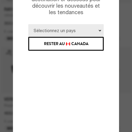
découvrir les nouveautés et
RAY-BAN
PRADA
les tendances
ORIGINAL Wayfarer Classic
PR 17WS
302.00$
671.00$
8 colors
13 colors
MEILLEURE SÉLECTION
MEILLEURE SÉLECTION
RESTER AU
CANADA
VERSACE
RAY-BAN
Biggie
RB3768
468.00$
220.00$
9 colors
6 colors
MEILLEURE SÉLECTION
MEILLEURE SÉLECTION