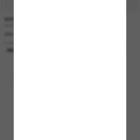
P
VERSACE
OAKLEY
VE4514D
Holbrook™
356.00$
283.00$
2 colors
12 colors
MEILLEURE SÉLECTION
MEILLEURE SÉLECTION
Affichage 1 - 24 sur 3844
Charger plus de lunettes de soleil