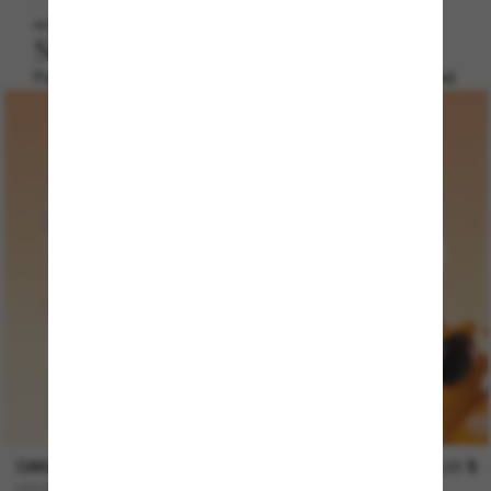
NOUVEAUTÉ
Solaires pour enfants
Parce que chaque enfant a son style de lunettes de soleil.
OAKLEY
129,00 $
HOLBROOK™ XXS (Youth Fit)