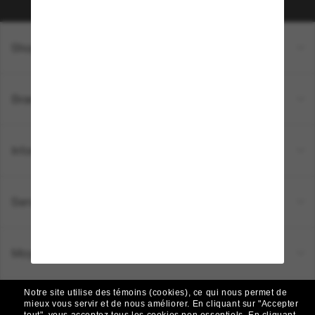
Shopping en ligne
Brands
Informations
Service Client
Moyens de paiement
Notre site utilise des témoins (cookies), ce qui nous permet de
Emplacement:
Canada (FR)
mieux vous servir et de nous améliorer.
En cliquant sur "Accepter