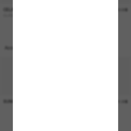
CELINE
CELINE
660.00$
660.00$
CL40238U
TRIOMPHE CL40308U
Accessoires parfaits
SUNGLASS HUT COLLECTION
SUNGLASS HUT COLLECTION
Prix en
21.00$
attente
EN LIGNE SEULEMENT