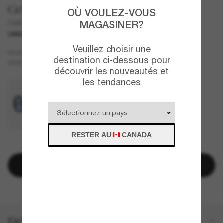
Celine
OÙ VOULEZ-VOUS
Celine Defile CL40345I
MAGASINER?
UNIQUEMENT EN LIGNE
NOUVEAU
Veuillez choisir une
Écaille de tortue
MONTURE
destination ci-dessous pour
Vert
VERRES
découvrir les nouveautés et
les tendances
RESTER AU
CANADA
CE PRODUIT EST ÉPUISÉ.
M’envoyer un e-mail une fois disponible
Détails du produit