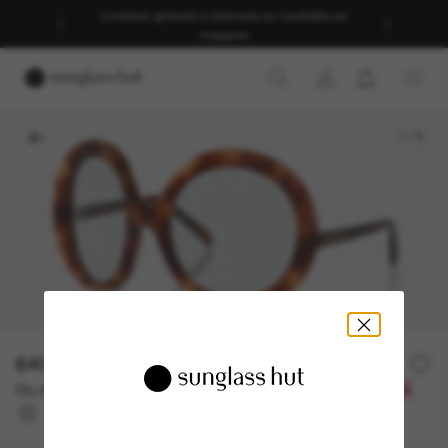
Livraison gratuite à domicile ou cueillette en
magasin
1
/
5
640.00$
Ou un financement sur 12 mois à partir de
avec
53,33 $