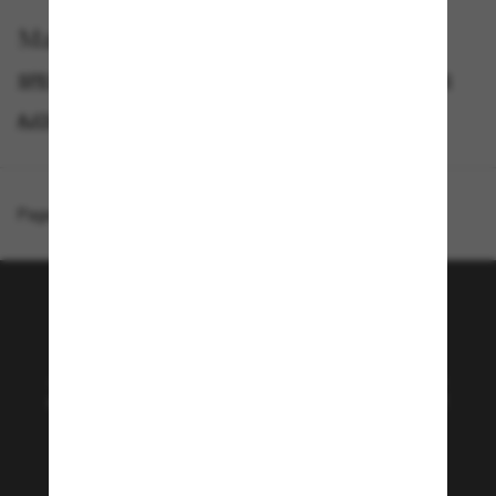
Magasinez par
SPECIALDEALS
LUNETTES DE SOLEIL DE CRÉATEURS
AJOUTEZ UNE PAIRE ET ÉCONOMISEZ
GENDER
Page d'accueil
/
Celine
/
Celine Defile CL40345I
Rejoignez la communauté
Sunglass Hut!
Abonnez-vous aux Sun Perks pour bénéficier d'un
accès exclusif aux dernières tendances, ventes et
offres spéciales.
Sabonner!