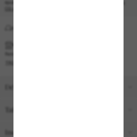
épuisement des stocks, quantités limitées disponibles.
Les
CG s'appliquent
.
LIVRAISON À DOMICILE
RAMASSAGE EN MAGASIN OU EN BOUTIQUE
Retrait gratuit disponible
TROUVER EN BOUTIQUE
Détails du produit
Taille et ajustement
Inclus avec votre commande