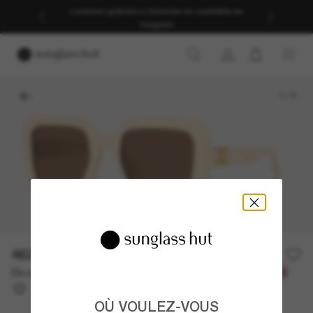
Livraison gratuite à domicile ou cueillette en
magasin
1
/
3
462.00$
660.00$
-30%
Ou un financement sur 12 mois à partir de
avec
38,50 $
OÙ VOULEZ-VOUS