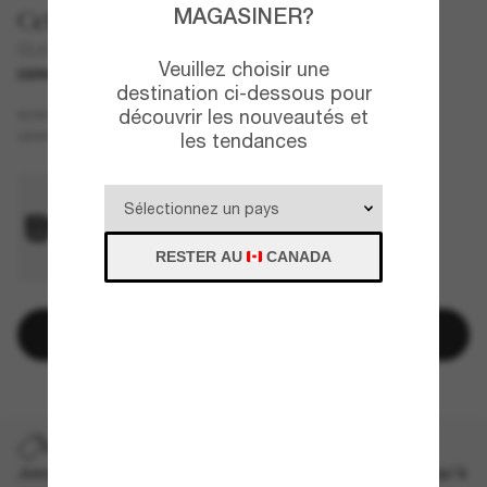
MAGASINER?
Celine
CL40304U
Veuillez choisir une
DERNIÈRE CHANCE
UNIQUEMENT EN LIGNE
destination ci-dessous pour
découvrir les nouveautés et
Beige
MONTURE
Brun
VERRES
les tendances
RESTER AU
CANADA
Ajouter au panier
DERNIÈRE CHANCE
Jusqu'à -50% sur les styles démarqués sélectionnés. Jusqu'à