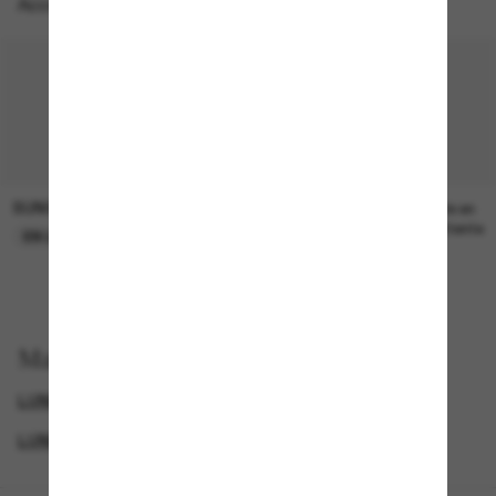
Accessoires parfaits
SUNGLASS HUT COLLECTION
SUNGLASS HUT COLLECTION
21.00$
Prix en
attente
EN LIGNE SEULEMENT
Magasinez par
LUNETTES DE SOLEIL DE LUXE
GENDER
LUNETTES POUR FEMMES
SUNGLASSES BRANDS