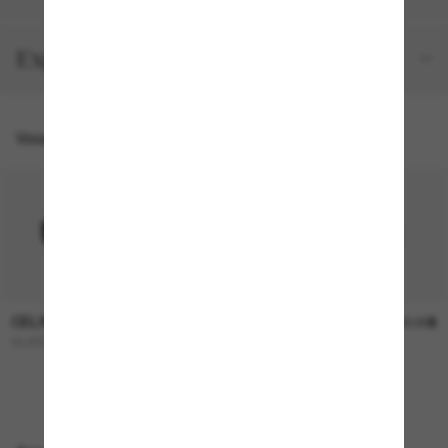
Expéditions et retours
Vous pourriez aussi aimer
CELINE
CELINE
660.00$
660.00$
CL40238U
TRIOMPHE CL40308U