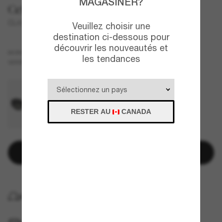
MAGASINER?
Celine
CL40238U
Veuillez choisir une
destination ci-dessous pour
découvrir les nouveautés et
Écaille de tortue
MONTURE
les tendances
Bleu
VERRES
RESTER AU
CANADA
Ajouter au panier
LIVRAISON À DOMICILE