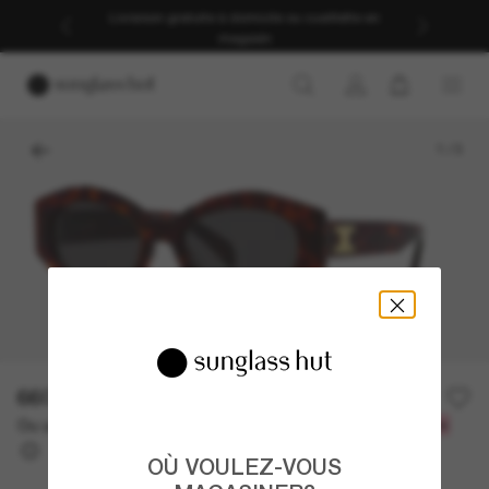
Livraison gratuite à domicile ou cueillette en
magasin
1
/
3
660.00$
Ou un financement sur 12 mois à partir de
avec
55,00 $
OÙ VOULEZ-VOUS