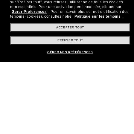
sur "Refuser tout", vous refusez l’utilisation de tous les cookies
Rejoignez la communauté
non essentiels.
Pour une activation personnalisée, cliquer sur
Gerer Preferences
.
Pour en savoir plus sur notre utilisation des
Sunglass Hut!
témoins (cookies), consultez notre
Politique sur les temoins
.
Abonnez-vous aux Sun Perks pour bénéficier d'un
accès exclusif aux dernières tendances, ventes et
ACCEPTER TOUT
offres spéciales.
REFUSER TOUT
Sabonner!
GÉRER MES PRÉFÉRENCES
Shopping en ligne
Brands
Informations