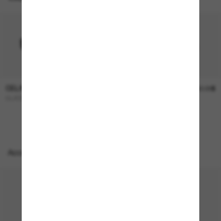
CELINE
CELINE
660.00$
660.00$
CL40238U
TRIOMPHE CL40308U
Accessoires parfaits