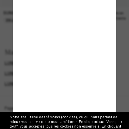
SUNGLASS HUT COLLECTION
SUNGLASS HUT COLLECTION
21.00$
Prix en
attente
EN LIGNE SEULEMENT
Magasinez par
LUNETTES CELINE
LUNETTES DE SOLEIL DE LUXE
LUNETTES DE SOLEIL DE CRÉATEURS
LUNETTES POUR FEMMES
Page d'accueil
/
Celine
/
CL40238U
Notre site utilise des témoins (cookies), ce qui nous permet de
mieux vous servir et de nous améliorer.
En cliquant sur "Accepter
tout", vous acceptez tous les cookies non essentiels.
En cliquant