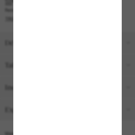
RAMASSAGE EN MAGASIN OU EN BOUTIQUE
Retrait gratuit disponible en 2 heures
TROUVER EN BOUTIQUE
Détails du produit
Taille et ajustement
Inclus avec votre commande
Expéditions et retours
Vous pourriez aussi aimer