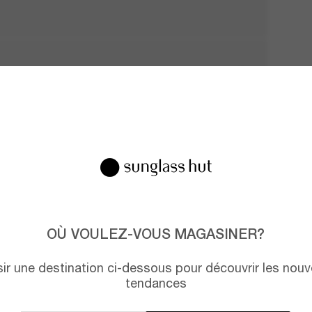
OÙ VOULEZ-VOUS MAGASINER?
isir une destination ci-dessous pour découvrir les nouv
tendances