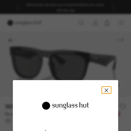
Découvrez-en plus sur nos promotions en cours.
Voir les cgv
1
/
5
ESSAYEZ-LES
365.00$
Ou un financement sur 12 mois à partir de
avec
30,42 $