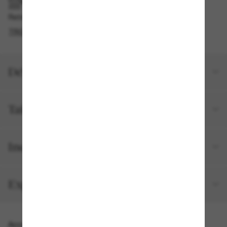
RAMASSAGE EN MAGASIN OU EN BOUTIQUE
Retrait gratuit disponible
TROUVER EN BOUTIQUE
Détails du produit
Taille et ajustement
Inclus avec votre commande
Expéditions et retours
Accessoires parfaits