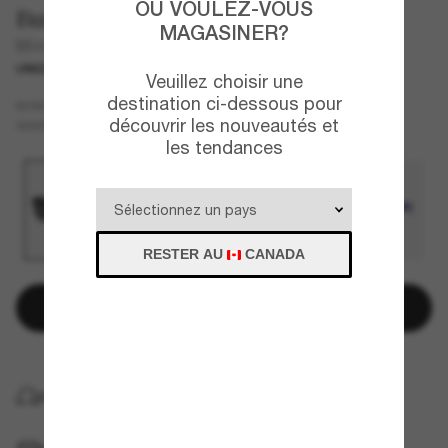
OÙ VOULEZ-VOUS
Burberry
MAGASINER?
BE4431U
UNIQUEMENT EN LIGNE
Veuillez choisir une
destination ci-dessous pour
Noir
MONTURE
découvrir les nouveautés et
Gris
VERRES
les tendances
RESTER AU
CANADA
Ajouter au panier
LIVRAISON À DOMICILE