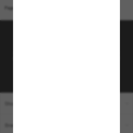
Page d'accueil
/
Burberry
/
BE4431U
Rejoignez la communauté
Sunglass Hut!
Abonnez-vous aux Sun Perks pour bénéficier d'un
accès exclusif aux dernières tendances, ventes et
offres spéciales.
Sabonner!
Shopping en ligne
Brands