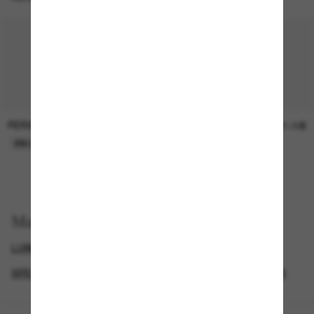
PERSOL
SUNGLASS HUT COLLECTION
47.00$
21.00$
EN LIGNE SEULEMENT
EN LIGNE SEULEMENT
Magasinez par
LUNETTES BURBERRY
PRESCRIPTION SUNGLASSES
SPECIALDEALS
LUNETTES DE SOLEIL DE CRÉATEURS