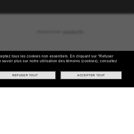
Emplacement:
Canada (FR)
Réseaux Sociaux
ceptez tous les cookies non essentiels.
En cliquant sur "Refuser
 savoir plus sur notre utilisation des témoins (cookies), consultez
|
|
|
Facebook
Instagram
TikTok
 amour du soleil
REFUSER TOUT
ACCEPTER TOUT
LinkedIn
in
nde
Moyens de paiement
aison