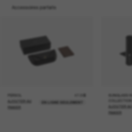
Accessoires parfaits
PERSOL
47.00$
SUNGLASS H
COLLECTION
AJOUTER AU
EN LIGNE SEULEMENT
AJOUTER A
PANIER
PANIER