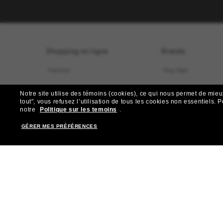
Shopping en ligne
Brands
Femme
Ray-Ban
Homme
Oakley
Notre site utilise des témoins (cookies), ce qui nous permet de mieu
tout", vous refusez l’utilisation de tous les cookies non essentiels.
P
notre
Politique sur les temoins
.
Sélection pour enfants
Versace
GÉRER MES PRÉFÉRENCES
Accessories
Dolce&Gabbana
Outil virtuel Trouvez votre monture
Gucci
Carte-cadeau
Costa
Offres spéciales
Prada