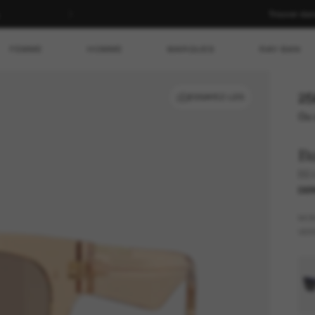
Trouver da
FEMME
HOMME
MARQUES
RAY-BAN
25
ESSAYEZ-LES
Ou 
B
BE
DER
MO
VER