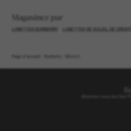
Magasinez par
LUNETTES BURBERRY
LUNETTES DE SOLEIL DE CRÉA
Page d'accueil
/
Burberry
/
BE4424
R
Abonnez-vous aux Sun Per