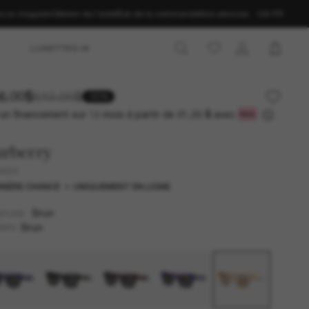
ns un magasin
Obtenir de l’aide
État de la commande
Nos services
CA-FR
LUNETTES IA
6.00$
512.00$
-50%
un financement sur 12 mois à partir de
avec
21,33 $
urberry
4424
NIÈRE CHANCE
UNIQUEMENT EN LIGNE
Brun
NTURE
Brun
RES