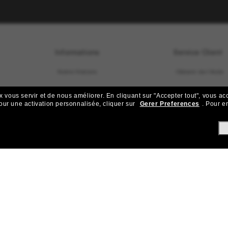
Informations
Service Client
Notre Histoire
Obtenir de l’Aide
OneSight
Contactez-Nous
x vous servir et de nous améliorer.
En cliquant sur "Accepter tout", vous ac
our une activation personnalisée, cliquer sur
Gerer Preferences
.
Pour en
Offres d’emploi
Plan de protection
Plan du site
Trouver un magas
Sous Un Même Soleil
État de la comma
Créer un Retour
Expédition et Livr