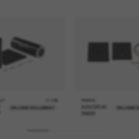
UT
21.00$
PERSOL
AJOUTER AU
EN LIGNE SEULEMENT
EN LIGNE 
U
PANIER