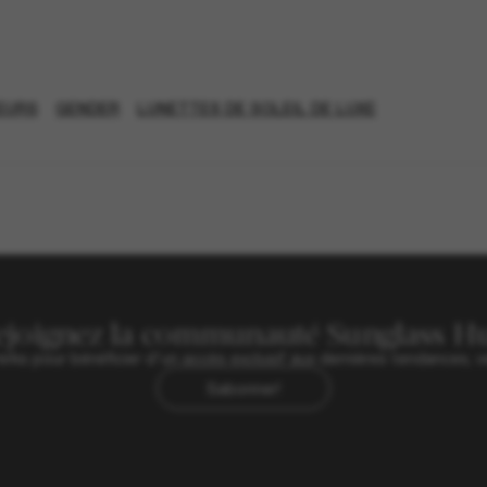
TEURS
GENDER
LUNETTES DE SOLEIL DE LUXE
ejoignez la communauté Sunglass Hu
ks pour bénéficier d'un accès exclusif aux dernières tendances, ve
Sabonner!