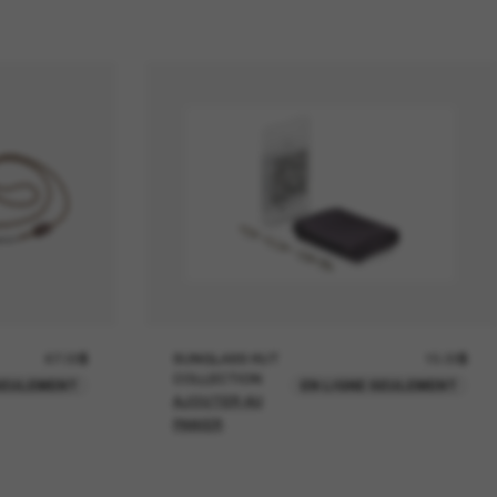
67.00$
SUNGLASS HUT
15.00$
COLLECTION
SEULEMENT
EN LIGNE SEULEMENT
AJOUTER AU
PANIER