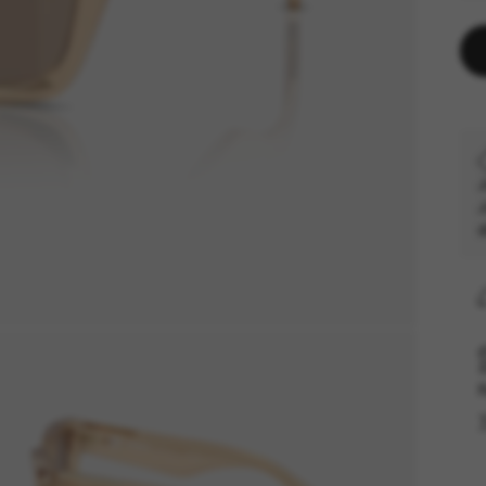
J
J
d
R