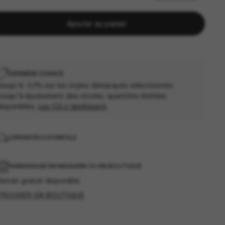
Ajouter au panier
DERNIÈRE CHANCE
usqu'à -50% sur les styles démarqués sélectionnés.
usqu'à épuisement des stocks, quantités limitées
isponibles.
Les CG s'appliquent
.
LIVRAISON À DOMICILE
RAMASSAGE EN MAGASIN OU EN BOUTIQUE
etrait gratuit disponible
TROUVER EN BOUTIQUE