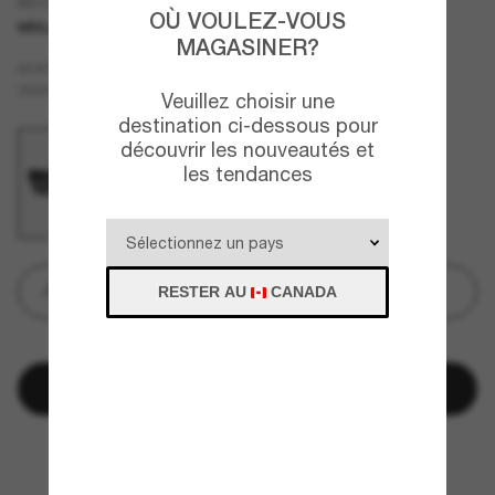
BE4291
OÙ VOULEZ-VOUS
MEILLEURE SÉLECTION
MAGASINER?
Noir
MONTURE
Gris
VERRES
Veuillez choisir une
destination ci-dessous pour
découvrir les nouveautés et
les tendances
Gravure
RESTER AU
CANADA
IL N'EN RESTE QUE QUELQUES-UNS!
Ajouter au panier
Payez plus tard avec