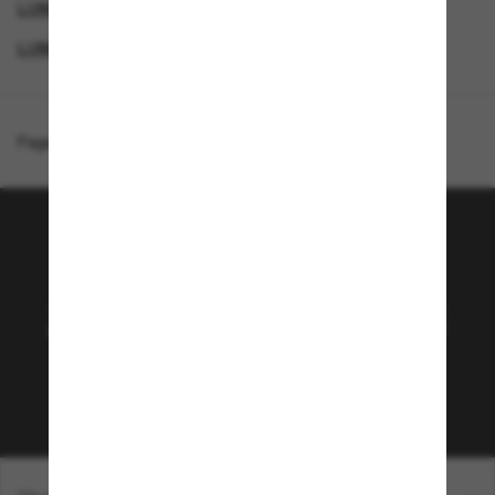
LUNETTES DE SOLEIL DE CRÉATEURS
LUNETTES BURBERRY
Page d'accueil
/
Burberry
/
BE4291
Rejoignez la communauté
Sunglass Hut!
Abonnez-vous aux Sun Perks pour bénéficier d'un
accès exclusif aux dernières tendances, ventes et
offres spéciales.
Sabonner!