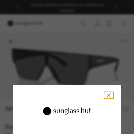
Livraison gratuite à domicile ou cueillette en
magasin
1
/
5
ESSAYEZ-LES
384.00$
Burberry