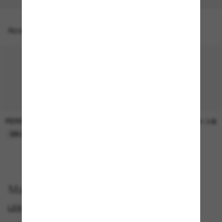
Accessoires parfaits
PERSOL
SUNGLASS HUT COLLECTION
47.00$
21.00$
EN LIGNE SEULEMENT
EN LIGNE SEULEMENT
Magasinez par
LES STYLES LES PLUS APPRÉCIÉS
OBTENEZ -20%*