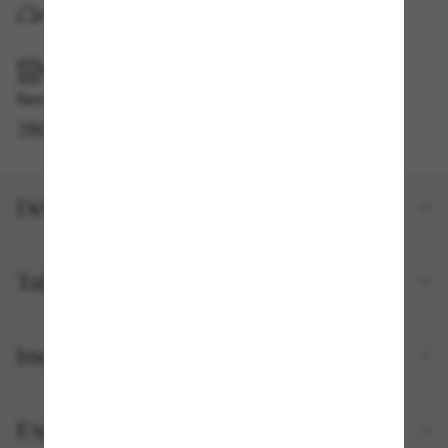
LIVRAISON À DOMICILE
RAMASSAGE EN MAGASIN OU EN BOUTIQUE
Retrait gratuit disponible en 2 heures
TROUVER EN BOUTIQUE
Détails du produit
Taille et ajustement
Inclus avec votre commande
Expéditions et retours