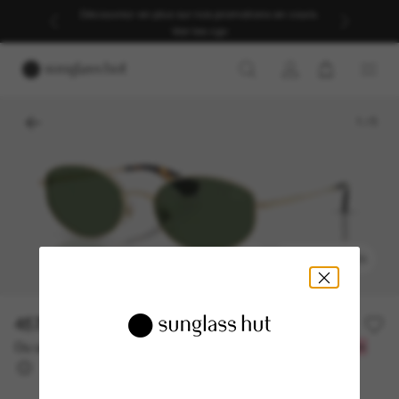
Découvrez-en plus sur nos promotions en cours.
Voir les cgv
1
/
5
ESSAYEZ-LES
457.00$
Ou un financement sur 12 mois à partir de
avec
38,08 $