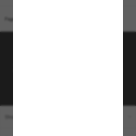
Page d'accueil
/
Burberry
/
BE3169
Rejoignez la communauté
Sunglass Hut!
Abonnez-vous aux Sun Perks pour bénéficier d'un
accès exclusif aux dernières tendances, ventes et
offres spéciales.
Sabonner!
Shopping en ligne