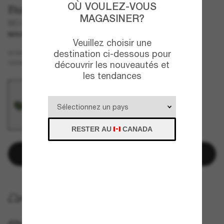
OÙ VOULEZ-VOUS
Burberry
MAGASINER?
BE3169
NOUVEAU
Veuillez choisir une
destination ci-dessous pour
Or
MONTURE
Vert
VERRES
découvrir les nouveautés et
les tendances
RESTER AU
CANADA
Ajouter au panier
LIVRAISON À DOMICILE