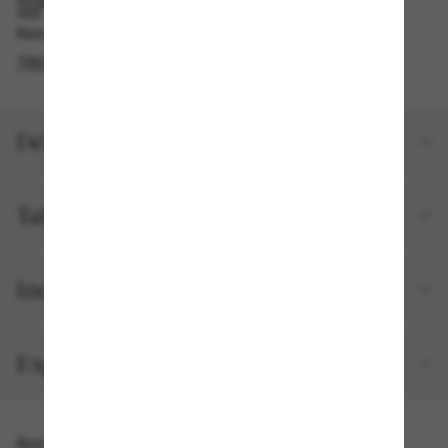
RAMASSAGE EN MAGASIN OU EN BOUTIQUE
Retrait gratuit disponible en 2 heures
TROUVER EN BOUTIQUE
Détails du produit
Taille et ajustement
Inclus avec votre commande
Expéditions et retours
Accessoires parfaits