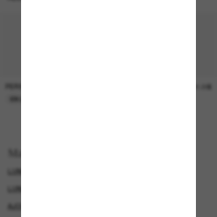
PERSOL
SUNGLASS HUT COLLECTION
47.00$
21.00$
EN LIGNE SEULEMENT
EN LIGNE SEULEMENT
Magasinez par
LUNETTES BURBERRY
SPECIALDEALS
LUNETTES DE SOLEIL DE CRÉATEURS
AJOUTEZ UNE PAIRE ET ÉCONOMISEZ