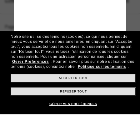
LUNETTES DE SOLEIL DE LUXE
SUNGLASSES BRANDS
Page d'accueil
/
Brunello Cucinelli
/
BC2004ST
Notre site utilise des témoins (cookies), ce qui nous permet de
mieux vous servir et de nous améliorer.
En cliquant sur "Accepter
tout", vous acceptez tous les cookies non essentiels.
En cliquant
sur "Refuser tout", vous refusez l’utilisation de tous les cookies
Rejoignez la communauté
non essentiels.
Pour une activation personnalisée, cliquer sur
Gerer Preferences
.
Pour en savoir plus sur notre utilisation des
Sunglass Hut!
témoins (cookies), consultez notre
Politique sur les temoins
.
Abonnez-vous aux Sun Perks pour bénéficier d'un
accès exclusif aux dernières tendances, ventes et
ACCEPTER TOUT
offres spéciales.
REFUSER TOUT
Sabonner!
GÉRER MES PRÉFÉRENCES
Shopping en ligne