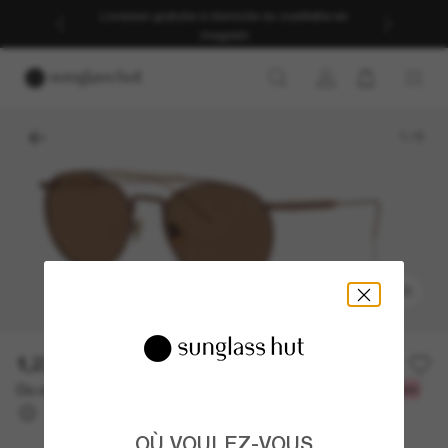
Livraison gratuite à domicile ou cueillette en
magasin
1
/
5
ESSAYEZ-LES
1,228.00$
Ou un financement sur 12 mois à partir de
avec
102,33 $
OÙ VOULEZ-VOUS