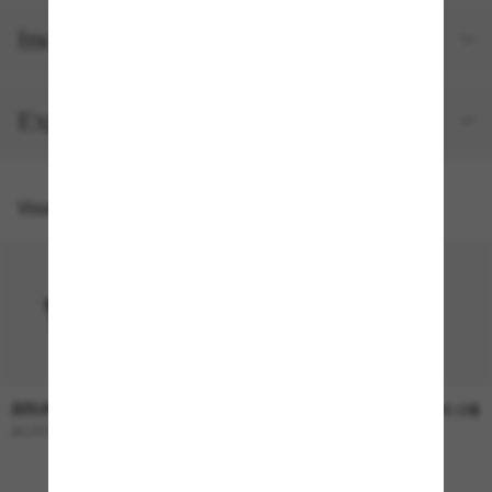
Inclus avec votre commande
Expéditions et retours
Vous pourriez aussi aimer
BRUNELLO CUCINELLI
BRUNELLO CUCINELLI
1,000.00$
1,225.00$
BC4006S
BC4008S
EN LIGNE SEULEMENT