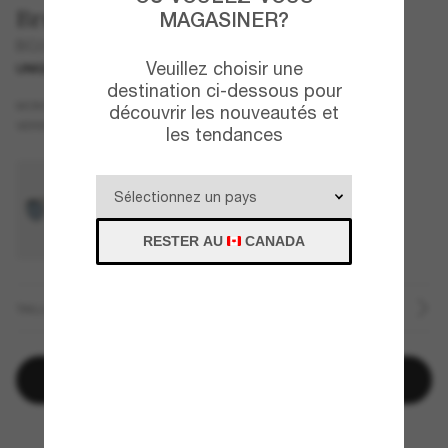
Brunello Cucinelli
MAGASINER?
BC2004ST
Veuillez choisir une
UNIQUEMENT EN LIGNE
destination ci-dessous pour
Brun
MONTURE
découvrir les nouveautés et
Brun
Polarisant
VERRES
les tendances
RESTER AU
CANADA
TAILLE
Ajouter au panier