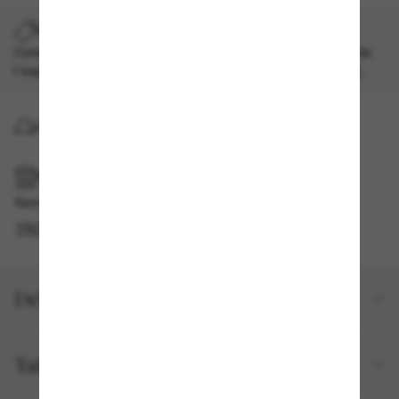
PROMO SUR LES EXPÉDITIONS
Commandez un style exceptionnel et profitez maintenant de
l'expédition accélérée gratuite.
Les modalités s'appliquent
.
LIVRAISON À DOMICILE
RAMASSAGE EN MAGASIN OU EN BOUTIQUE
Retrait gratuit disponible
TROUVER EN BOUTIQUE
Détails du produit
Taille et ajustement