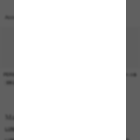
Accessoires parfaits
PERSOL
SUNGLASS HUT COLLECTION
47.00$
21.00$
EN LIGNE SEULEMENT
EN LIGNE SEULEMENT
Magasinez par
LUNETTES DE SOLEIL DE CRÉATEURS
GENDER