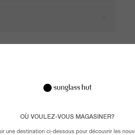
-30%
OÙ VOULEZ-VOUS MAGASINER?
isir une destination ci-dessous pour découvrir les nouv
NETA
BOTTEGA VENETA