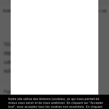
SUNGLASS HUT COLLECTION
SUNGLASS HUT COLLECTION
Prix en
21.00$
attente
EN LIGNE SEULEMENT
Magasinez par
PRESCRIPTION SUNGLASSES
SPECIALDEALS
LUNETTES DE SOLEIL DE CRÉATEURS
AJOUTEZ UNE PAIRE ET ÉCONOMISEZ
Page d'accueil
/
Bottega Veneta
/
BV1012S
Notre site utilise des témoins (cookies), ce qui nous permet de
mieux vous servir et de nous améliorer.
En cliquant sur "Accepter
tout", vous acceptez tous les cookies non essentiels.
En cliquant