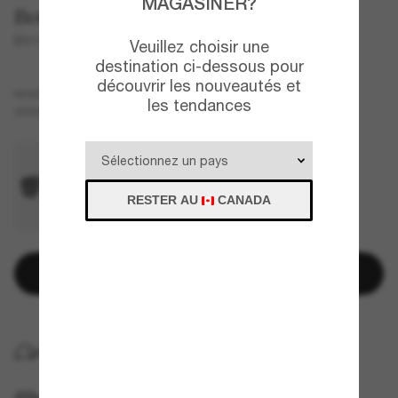
MAGASINER?
Bottega Veneta
BV1012S
Veuillez choisir une
destination ci-dessous pour
découvrir les nouveautés et
Or
MONTURE
les tendances
Brun
VERRES
RESTER AU
CANADA
Ajouter au panier
LIVRAISON À DOMICILE