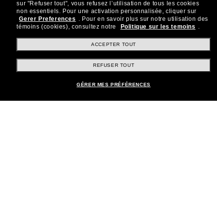
sur "Refuser tout", vous refusez l’utilisation de tous les cookies
Rejoignez la communauté
non essentiels.
Pour une activation personnalisée, cliquer sur
Gerer Preferences
.
Pour en savoir plus sur notre utilisation des
Sunglass Hut!
témoins (cookies), consultez notre
Politique sur les temoins
.
Abonnez-vous aux Sun Perks pour bénéficier d'un
accès exclusif aux dernières tendances, ventes et
ACCEPTER TOUT
offres spéciales.
REFUSER TOUT
Sabonner!
GÉRER MES PRÉFÉRENCES
Shopping en ligne
Brands
Informations