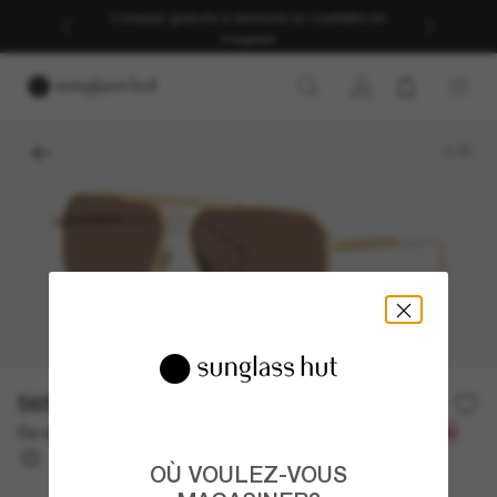
Livraison gratuite à domicile ou cueillette en
magasin
1
/
5
565.00$
Ou un financement sur 12 mois à partir de
avec
47,08 $
OÙ VOULEZ-VOUS