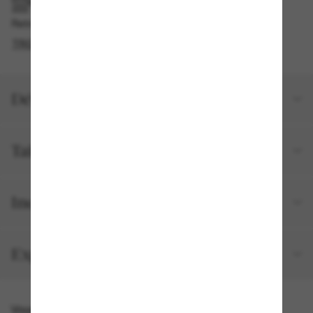
RAMASSAGE EN MAGASIN OU EN BOUTIQUE
Retrait gratuit disponible en 2 heures
TROUVER EN BOUTIQUE
Détails du produit
Taille et ajustement
Inclus avec votre commande
Expéditions et retours
Vous pourriez aussi aimer