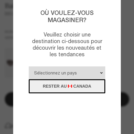
Balenciaga
OÙ VOULEZ-VOUS
BB0367S
MAGASINER?
Noir
MONTURE
Veuillez choisir une
Gris
VERRES
destination ci-dessous pour
découvrir les nouveautés et
les tendances
RESTER AU
CANADA
IL N'EN RESTE QUE QUELQUES-UNS!
Ajouter au panier
LIVRAISON À DOMICILE