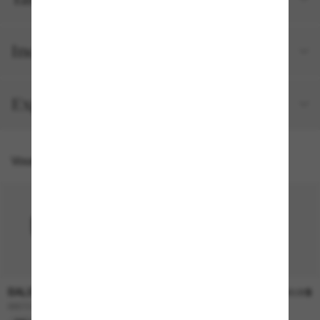
Inclus avec votre commande
Expéditions et retours
Vous pourriez aussi aimer
BALENCIAGA
BALENCIAGA
640.00$
640.00$
BB0321S
BB0096S