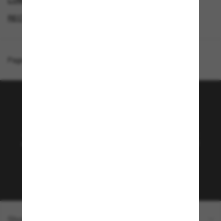
LUNETTES BALENCIAGA
LUNETTES POUR HOMMES
RECTANGLE SUNGLASSES
MEMBERS ONLY OFFER
Page d'accueil
/
Balenciaga
/
BB0251S
Rejoignez la communauté
Sunglass Hut!
Abonnez-vous aux Sun Perks pour bénéficier d'un
accès exclusif aux dernières tendances, ventes et
offres spéciales.
Sabonner!
Shopping en ligne