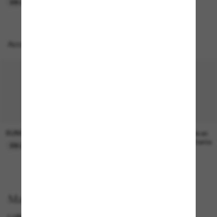
EN LIGNE SEULEMENT
EN LIGNE SEULEMENT
Accessoires parfaits
SUNGLASS HUT COLLECTION
SUNGLASS HUT COLLECTION
21.00$
Prix en
attente
EN LIGNE SEULEMENT
Magasinez par