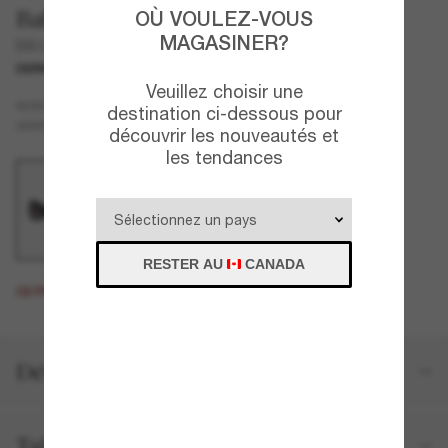
Balenciaga
OÙ VOULEZ-VOUS
MAGASINER?
BB0251S
DERNIÈRE CHANCE
UNIQUEMENT EN LIGNE
Veuillez choisir une
Noir
MONTURE
destination ci-dessous pour
Gris
VERRES
découvrir les nouveautés et
les tendances
RESTER AU
CANADA
CE PRODUIT EST ÉPUISÉ.
Détails du produit
Taille et ajustement