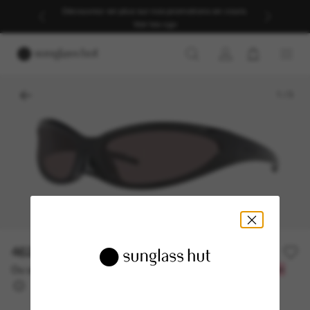
Découvrez-en plus sur nos promotions en cours.
Voir les cgv
1
/
3
462.50$
925.00$
-50%
Ou un financement sur 12 mois à partir de
avec
38,54 $