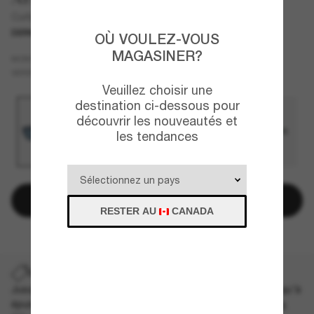
Curbside
DERNIÈRE CHANCE
UNIQUEMENT EN LIGNE
OÙ VOULEZ-VOUS
MAGASINER?
Bleu
MONTURE
Gris
Polarisant
VERRES
Veuillez choisir une
destination ci-dessous pour
découvrir les nouveautés et
les tendances
Ajouter au panier
RESTER AU
CANADA
DERNIÈRE CHANCE
Jusqu'à -50% sur les styles démarqués sélectionnés. Jusqu'à
épuisement des stocks, quantités limitées disponibles.
Les