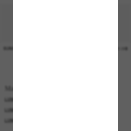
SUNGLASS HUT COLLECTION
SUNGLASS HUT COLLECTION
Prix en
21.00$
attente
EN LIGNE SEULEMENT
Magasinez par
LUNETTES ARNETTE
LUNETTES DE SOLEIL DE CRÉATEURS
LUNETTES DE SOLEIL SPORTIVES
GENDER