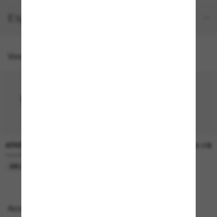
Expéditions et retours
Vous pourriez aussi aimer
ARNETTE
ARNETTE
124.00$
126.00$
Headlight
AN3096
EN LIGNE SEULEMENT
EN LIGNE SEULEMENT
Accessoires parfaits