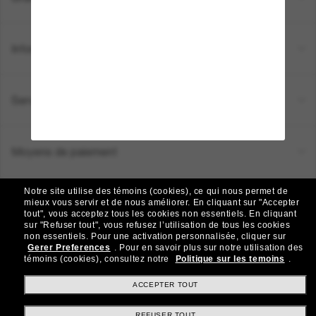
Informations
Service Client
Moyens de paiement
Notre site utilise des témoins (cookies), ce qui nous permet de
Emplacement:
Canada (FR)
mieux vous servir et de nous améliorer.
En cliquant sur "Accepter
tout", vous acceptez tous les cookies non essentiels.
En cliquant
sur "Refuser tout", vous refusez l’utilisation de tous les cookies
non essentiels.
Pour une activation personnalisée, cliquer sur
TOUS DROITS RÉSERVÉS © 2026 SUNGLASS HUT.
Gerer Preferences
.
Pour en savoir plus sur notre utilisation des
Les photos et images sur le site sont publiées à des fins d`illustration.
témoins (cookies), consultez notre
Politique sur les temoins
.
|
|
Politique de Confidentialité
Modalités
AdChoices
ACCEPTER TOUT
REFUSER TOUT