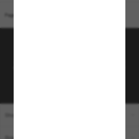
Page d'accueil
/
Arnette
/
Curbside
Rejoignez la communauté
Sunglass Hut!
Abonnez-vous aux Sun Perks pour bénéficier d'un
accès exclusif aux dernières tendances, ventes et
offres spéciales.
Sabonner!
Shopping en ligne
Brands