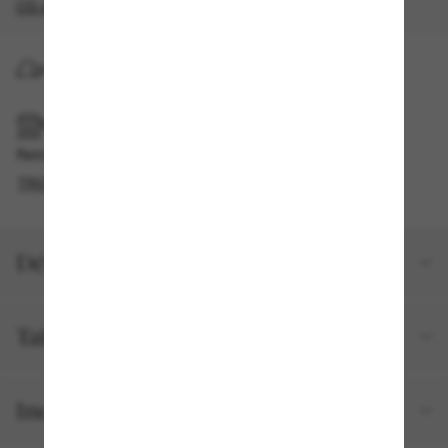
CG s'appliquent
.
LIVRAISON À DOMICILE
RAMASSAGE EN MAGASIN OU EN BOUTIQUE
Retrait gratuit disponible
TROUVER EN BOUTIQUE
Détails du produit
Taille et ajustement
Inclus avec votre commande