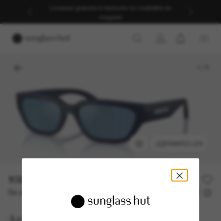
Livraison gratuite à domicile ou cueillette en
magasin
1
/
5
ESSAYEZ-LES
102.90$
147.00$
-30%
Ou un financement sur 12 mois à partir de
avec
8,58 $
Arnette