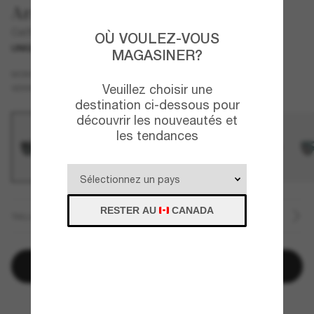
Arnette
Catfish
OÙ VOULEZ-VOUS
UNIQUEMENT EN LIGNE
MAGASINER?
Noir
MONTURE
Veuillez choisir une
Gris
Polarisant
VERRES
destination ci-dessous pour
découvrir les nouveautés et
les tendances
RESTER AU
CANADA
TAILLE
Ajouter au panier