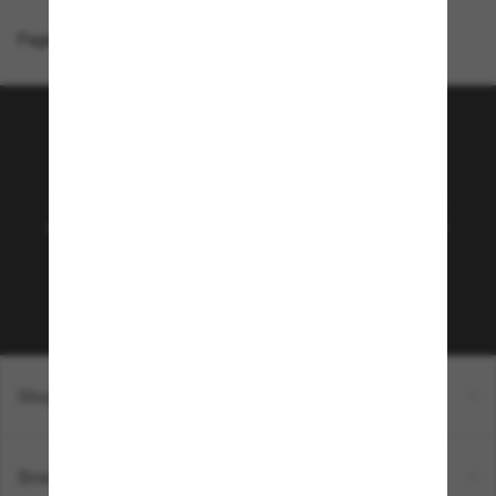
Page d'accueil
/
Arnette
/
Catfish
Rejoignez la communauté
Sunglass Hut!
Abonnez-vous aux Sun Perks pour bénéficier d'un
accès exclusif aux dernières tendances, ventes et
offres spéciales.
Sabonner!
Shopping en ligne
Brands