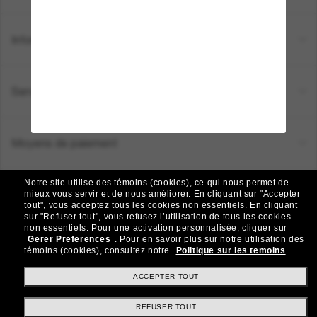
Informations
Service Client
Moyens de paiement
Notre site utilise des témoins (cookies), ce qui nous permet de
Emplacement:
Canada (FR)
mieux vous servir et de nous améliorer.
En cliquant sur "Accepter
tout", vous acceptez tous les cookies non essentiels.
En cliquant
sur "Refuser tout", vous refusez l’utilisation de tous les cookies
non essentiels.
Pour une activation personnalisée, cliquer sur
TOUS DROITS RÉSERVÉS © 2026 SUNGLASS HUT.
Gerer Preferences
.
Pour en savoir plus sur notre utilisation des
Les photos et images sur le site sont publiées à des fins d`illustration.
témoins (cookies), consultez notre
Politique sur les temoins
.
|
|
Politique de Confidentialité
Modalités
AdChoices
ACCEPTER TOUT
REFUSER TOUT