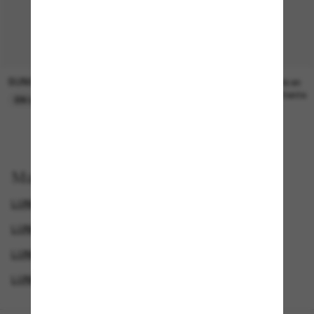
SUNGLASS HUT COLLECTION
SUNGLASS HUT COLLECTION
21.00$
Prix en
attente
EN LIGNE SEULEMENT
Magasinez par
LUNETTES ARNETTE
LUNETTES DE SOLEIL POLARISANTES POUR FEMME
LUNETTES DE SOLEIL POLARISANTES POUR HOMME
LUNETTES DE SOLEIL SPORTIVES