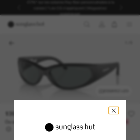
-20%* sur les solaires Ray-Ban personnalisées à la
caisse | *Les CG s'appliquent | Magasinez
maintenant
1
/
5
ESSAYEZ-LES
139.00$
Ou un financement sur 12 mois à partir de
avec
11,58 $