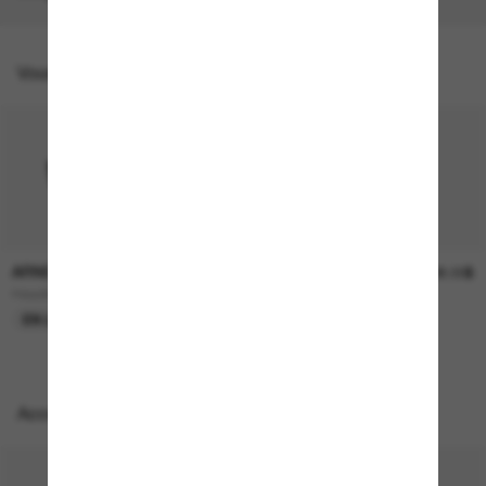
Vous pourriez aussi aimer
ARNETTE
ARNETTE
124.00$
126.00$
Headlight
AN3096
EN LIGNE SEULEMENT
EN LIGNE SEULEMENT
Accessoires parfaits