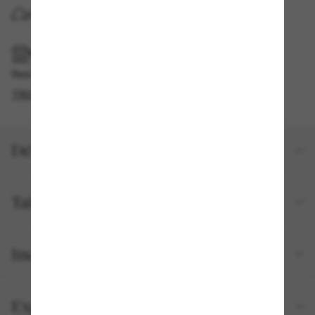
LIVRAISON À DOMICILE
RAMASSAGE EN MAGASIN OU EN BOUTIQUE
Retrait gratuit disponible
TROUVER EN BOUTIQUE
Détails du produit
Taille et ajustement
Inclus avec votre commande
Expéditions et retours