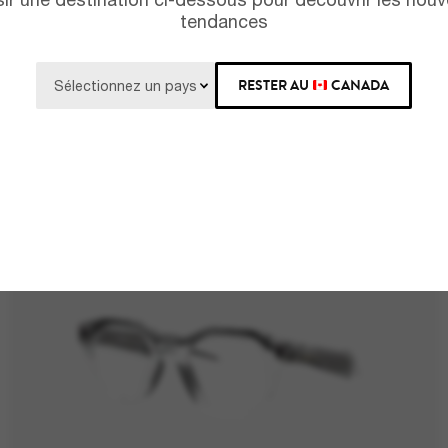
tendances
123,00 $
RESTER AU
CANADA