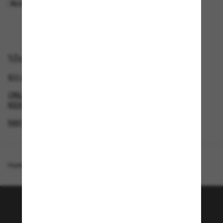
ALLEEN ONLINE
ALLEEN ONLINE
Shop per
€25 KORTING* WANNEER JE €200 UITGEEFT
ONLINE SHOP ZONNEBRILLEN VOOR DAMES, HEREN &
KIDS
RAY-BAN AANGEPASTE ZONNEBRILLEN
SECONDPAIR
Homepage
/
Ray-Ban
/
Wayfarer Reverse
Word lid van de Sunglass