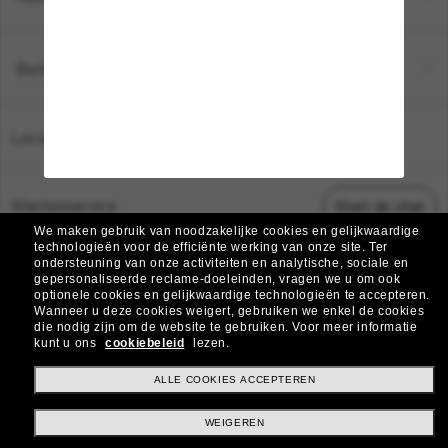
Betaalmethoden
Locatie:
Nederland
Klantenservice
Start de chat
We maken gebruik van noodzakelijke cookies en gelijkwaardige
technologieën voor de efficiënte werking van onze site.
Ter
ondersteuning van onze activiteiten en analytische, sociale en
© 2026 Sunglass Hut Alle rechten voorbehouden.
gepersonaliseerde reclame-doeleinden, vragen we u om ook
De foto's en afbeeldingen op deze website dienen alleen ter illustratie.
optionele cookies en gelijkwaardige technologieën te accepteren.
Wanneer u deze cookies weigert, gebruiken we enkel de cookies
|
|
|
die nodig zijn om de website te gebruiken.
Voor meer informatie
Cookiebeleid
Privacybeleid
Algemene voorwaarden
kunt u ons
cookiebeleid
lezen.
|
AdChoices
Verkoop mijn persoonlijke gegevens niet
ALLE COOKIES ACCEPTEREN
WEIGEREN