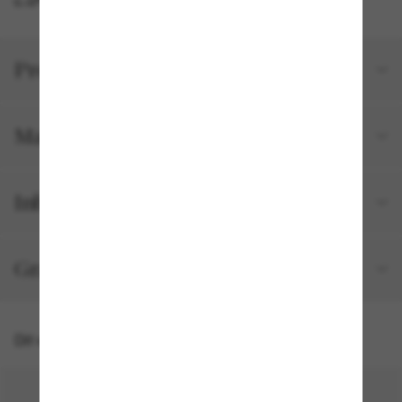
Productgegevens
Maat en pasvorm
Inbegrepen bij je bestelling
Gratis verzending & retourneren
Dit vind je misschien ook leuk
50% off