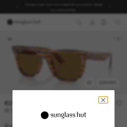
Ontdek meer over onze lopende promoties. Bekijk
de voorwaarden.
1
/
6
PASSEN
€230,00
Of 3 termijnen vanaf
0% rente met
€ 76,67
Ray-Ban