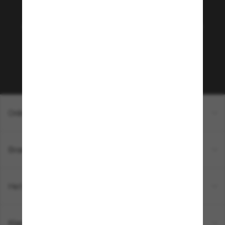
Hut community!
Wil je toegang tot VIP-evenementen, speciale
selecties en aanbiedingen zoals €10 korting* op je
volgende aankoop? Meld je aan voor onze
nieuwsbrief. *AV van toepassing
Inschrijven!
Online winkelen
Brands
Het bedrijf
Klantenservice