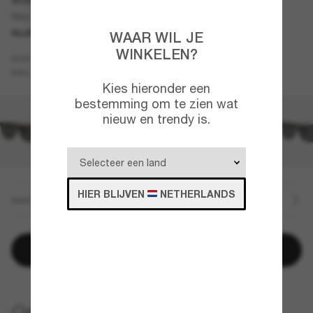
Wayfarer Reverse
ALLEEN ONLINE
WAAR WIL JE
WINKELEN?
Bruin
MONTUUR
Bruin
Gepolariseerd
BRILLENGLAZEN
Kies hieronder een
bestemming om te zien wat
nieuw en trendy is.
HIER BLIJVEN
NETHERLANDS
MAAT
Toevoegen aan winkelwagen
GRATIS THUISBEZORGING