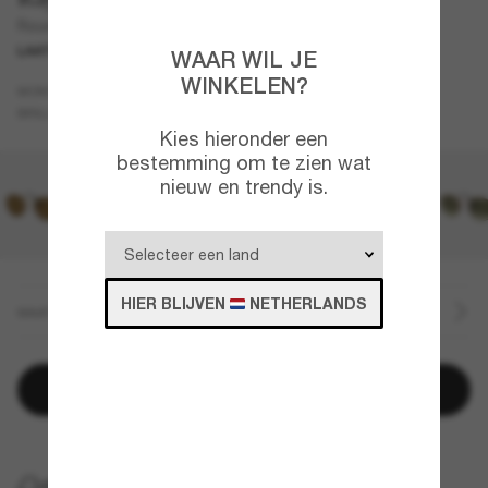
Round Metal
LAATSTE KANS
WAAR WIL JE
WINKELEN?
Goud
MONTUUR
Groen
BRILLENGLAZEN
Kies hieronder een
bestemming om te zien wat
nieuw en trendy is.
HIER BLIJVEN
NETHERLANDS
MAAT
Toevoegen aan winkelwagen
GRATIS THUISBEZORGING