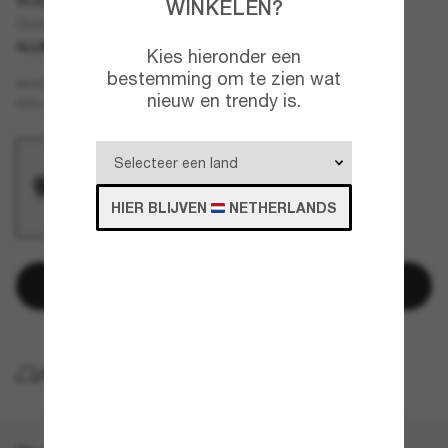
WINKELEN?
Outdoorsman | Aviation Collection
ALLEEN ONLINE
Kies hieronder een
bestemming om te zien wat
Goud
MONTUUR
nieuw en trendy is.
Groen
BRILLENGLAZEN
HIER BLIJVEN
NETHERLANDS
Toevoegen aan winkelwagen
GRATIS THUISBEZORGING