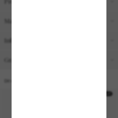
Productgegevens
Maat en pasvorm
Inbegrepen bij je bestelling
Gratis verzending & retourneren
Dit vind je misschien ook leuk
20% off
20% off