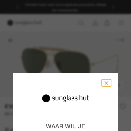
Ontdek meer over onze lopende promoties. Bekijk
de voorwaarden.
1
/
6
PASSEN
€169,00
Of 3 termijnen vanaf
0% rente met
€ 56,33
WAAR WIL JE
Ray-Ban