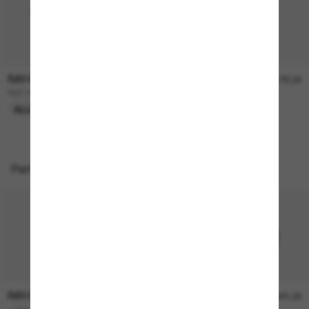
RAY-BAN
RAY-BAN
€167,00
€179,00
RB2180
RB2204
ALLEEN ONLINE
Perfecte accessoires
RAY-BAN
RAY-BAN
€21,00
€21,00