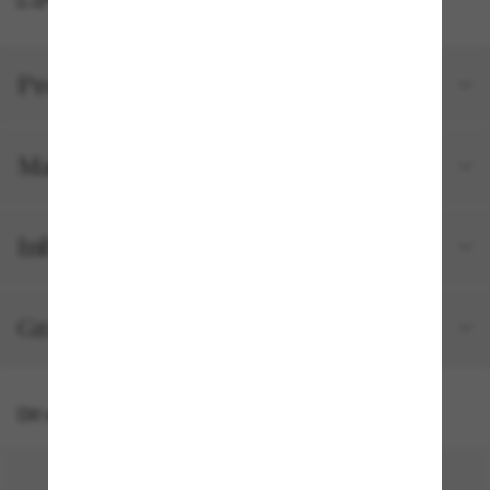
Productgegevens
Maat en pasvorm
Inbegrepen bij je bestelling
Gratis verzending & retourneren
Dit vind je misschien ook leuk