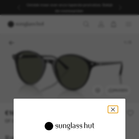
Ontdek meer over onze lopende promoties. Bekijk
de voorwaarden.
1
/
5
PASSEN
€169,00
Of 3 termijnen vanaf
0% rente met
€ 56,33
Ray-Ban