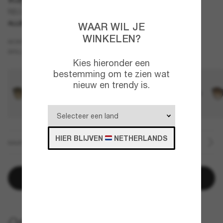
RB2230
ALLEEN ONLINE
WAAR WIL JE
WINKELEN?
Zwart
MONTUUR
Groen
BRILLENGLAZEN
Kies hieronder een
bestemming om te zien wat
nieuw en trendy is.
HIER BLIJVEN
NETHERLANDS
MAAT
Toevoegen aan winkelwagen
GRATIS THUISBEZORGING