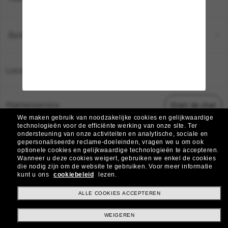
Betaalmethoden
Locatie:
Nederland
Klantenservice
Start de chat
We maken gebruik van noodzakelijke cookies en gelijkwaardige
technologieën voor de efficiënte werking van onze site.
Ter
ondersteuning van onze activiteiten en analytische, sociale en
© 2026 Sunglass Hut Alle rechten voorbehouden.
gepersonaliseerde reclame-doeleinden, vragen we u om ook
De foto's en afbeeldingen op deze website dienen alleen ter illustratie.
optionele cookies en gelijkwaardige technologieën te accepteren.
Wanneer u deze cookies weigert, gebruiken we enkel de cookies
|
|
|
die nodig zijn om de website te gebruiken.
Voor meer informatie
Cookiebeleid
Privacybeleid
Algemene voorwaarden
kunt u ons
cookiebeleid
lezen.
|
AdChoices
Verkoop mijn persoonlijke gegevens niet
ALLE COOKIES ACCEPTEREN
WEIGEREN