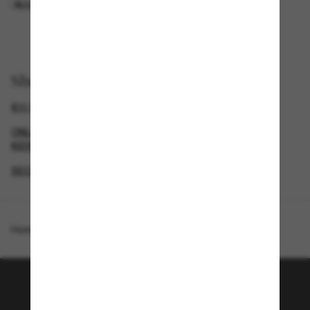
ALLEEN ONLINE
ALLEEN ONLINE
Shop per
€25 KORTING* WANNEER JE €200 UITGEEFT
ONLINE SHOP ZONNEBRILLEN VOOR DAMES, HEREN &
KIDS
SECONDPAIR
SPECIALDEALS
Homepage
/
Ray-Ban
/
RB2230
Word lid van de Sunglass