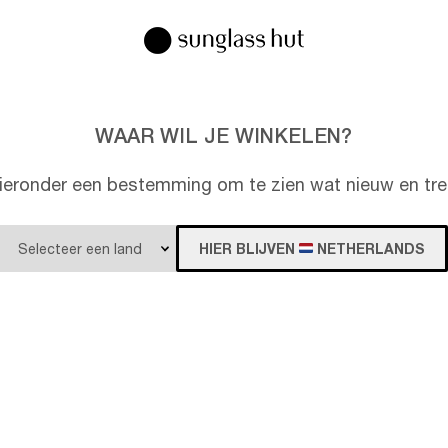
WAAR WIL JE WINKELEN?
ieronder een bestemming om te zien wat nieuw en tre
HIER BLIJVEN
NETHERLANDS
LES
€430,00
OLIVER PEOPLES