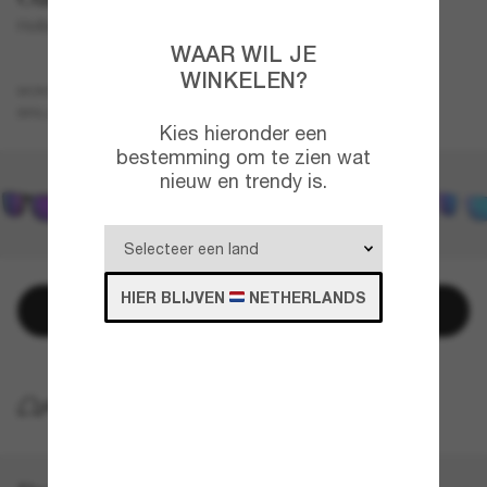
Holbrook™ XL
WAAR WIL JE
WINKELEN?
Zwart
MONTUUR
Goud
Gepolariseerd
BRILLENGLAZEN
Kies hieronder een
bestemming om te zien wat
nieuw en trendy is.
HIER BLIJVEN
NETHERLANDS
Toevoegen aan winkelwagen
GRATIS THUISBEZORGING