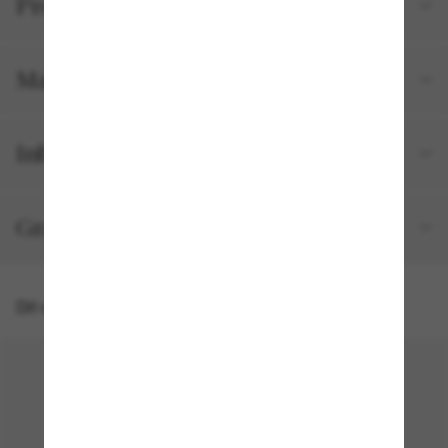
Productgegevens
Maat en pasvorm
Inbegrepen bij je bestelling
Gratis verzending & retourneren
Dit vind je misschien ook leuk
20% off