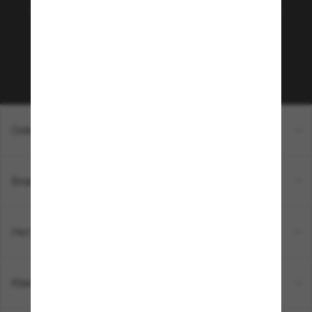
selecties en aanbiedingen zoals €10 korting* op je
volgende aankoop? Meld je aan voor onze
nieuwsbrief. *AV van toepassing
Inschrijven!
Online winkelen
Brands
Het bedrijf
Klantenservice