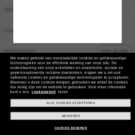
Betaalmethoden
Locatie:
Nederland
Klantenservice
Start de chat
We maken gebruik van noodzakelijke cookies en gelijkwaardige
technologieën voor de efficiënte werking van onze site.
Ter
ondersteuning van onze activiteiten en analytische, sociale en
© 2026 Sunglass Hut Alle rechten voorbehouden.
gepersonaliseerde reclame-doeleinden, vragen we u om ook
De foto's en afbeeldingen op deze website dienen alleen ter illustratie.
optionele cookies en gelijkwaardige technologieën te accepteren.
Wanneer u deze cookies weigert, gebruiken we enkel de cookies
|
|
|
die nodig zijn om de website te gebruiken.
Voor meer informatie
Cookiebeleid
Privacybeleid
Algemene voorwaarden
kunt u ons
cookiebeleid
lezen.
|
AdChoices
Verkoop mijn persoonlijke gegevens niet
ALLE COOKIES ACCEPTEREN
WEIGEREN
Weitere Webseiten der Group
COOKIES BEHEREN