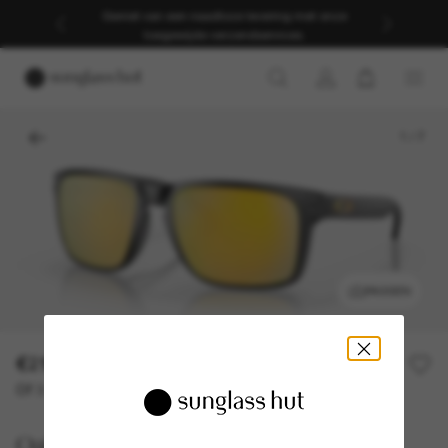
Geniet van een naadloze levering met onze
toegewijde verzendservices.
1
/
7
PASSEN
€217,00
Of 3 termijnen vanaf
0% rente met
€ 72,33
Oakley