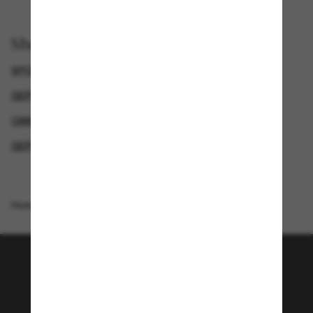
Shop per
SPORTZONNEBRILLEN
GEPOLARISEERDE ZONNEBRILLEN VOOR HEREN
OAKLEY ZONNEBRILLEN
GEPOLARISEERDE ZONNEBRILLEN
Homepage
/
Oakley
/
Holbrook™ XL
Word lid van de Sunglass
Hut community!
Wil je toegang tot VIP-evenementen, speciale